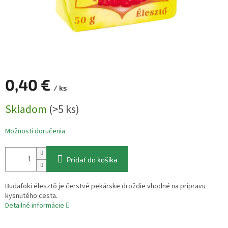
0,40 €
/ ks
Jednotková
Skladom
(>5 ks)
cena:
Možnosti doručenia
Pridať do košíka
Budafoki élesztő je čerstvé pekárske droždie vhodné na prípravu
kysnutého cesta.
Detailné informácie