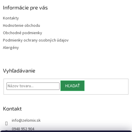
p
ä
Informácie pre vás
t
Kontakty
i
Hodnotenie obchodu
e
Obchodné podmienky
Podmienky ochrany osobných údajov
Alergény
Vyhľadávanie
HĽADAŤ
Kontakt
info
@
zelomix.sk
0948 952 904