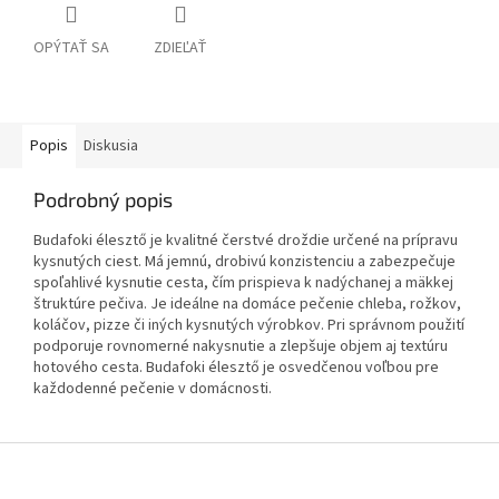
OPÝTAŤ SA
ZDIEĽAŤ
Popis
Diskusia
Podrobný popis
Budafoki élesztő je kvalitné čerstvé droždie určené na prípravu
kysnutých ciest. Má jemnú, drobivú konzistenciu a zabezpečuje
spoľahlivé kysnutie cesta, čím prispieva k nadýchanej a mäkkej
štruktúre pečiva. Je ideálne na domáce pečenie chleba, rožkov,
koláčov, pizze či iných kysnutých výrobkov. Pri správnom použití
podporuje rovnomerné nakysnutie a zlepšuje objem aj textúru
hotového cesta. Budafoki élesztő je osvedčenou voľbou pre
každodenné pečenie v domácnosti.
Z
á