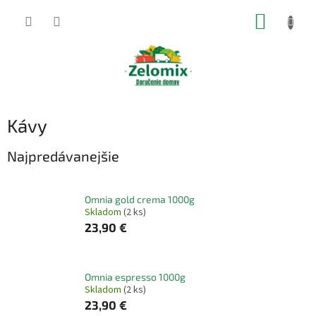
Prejsť
NÁKUP
na
obsah
KOŠÍK
Kávy
Najpredávanejšie
Omnia gold crema 1000g
Skladom
(2 ks)
23,90 €
Omnia espresso 1000g
Skladom
(2 ks)
23,90 €