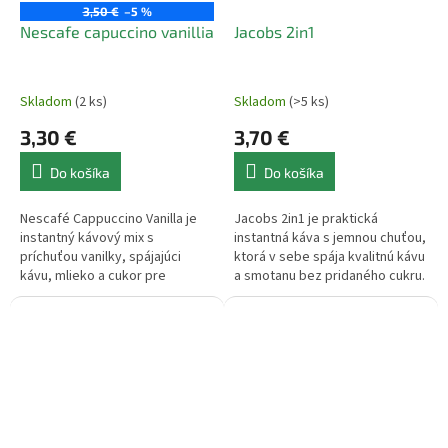
3,50 €
–5 %
Nescafe capuccino vanillia
Jacobs 2in1
Skladom
(2 ks)
Skladom
(>5 ks)
3,30 €
3,70 €
Do košíka
Do košíka
Nescafé Cappuccino Vanilla je
Jacobs 2in1 je praktická
instantný kávový mix s
instantná káva s jemnou chuťou,
príchuťou vanilky, spájajúci
ktorá v sebe spája kvalitnú kávu
kávu, mlieko a cukor pre
a smotanu bez pridaného cukru.
sladšiu, aromatickú a krémovú
Ideálna voľba pre rýchlu a
chuť
lahodnú šálku kávy
kedykoľvek...