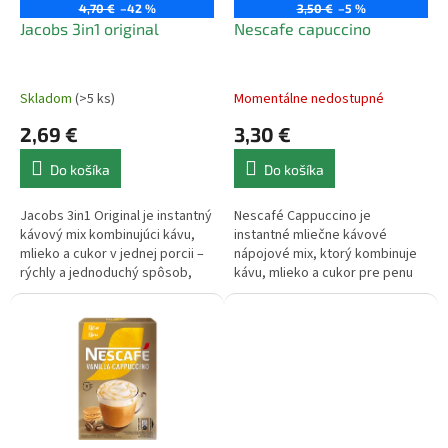
o
4,70 €
–42 %
3,50 €
–5 %
o
d
Jacobs 3in1 original
Nescafe capuccino
v
u
k
t
Skladom
(>5 ks)
Momentálne nedostupné
o
2,69 €
3,30 €
v
Do košíka
Do košíka
Jacobs 3in1 Original je instantný
Nescafé Cappuccino je
kávový mix kombinujúci kávu,
instantné mliečne kávové
mlieko a cukor v jednej porcii –
nápojové mix, ktorý kombinuje
rýchly a jednoduchý spôsob,
kávu, mlieko a cukor pre penu
ako si pripraviť jemnú kávu s
bohatú chuť a krémovú textúru.
krémovou chuťou.