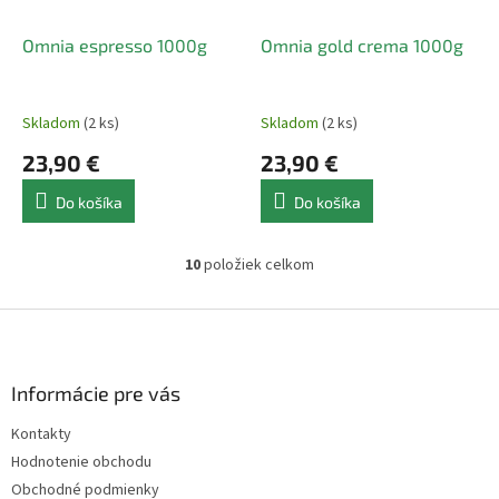
Omnia espresso 1000g
Omnia gold crema 1000g
Skladom
(2 ks)
Skladom
(2 ks)
23,90 €
23,90 €
Do košíka
Do košíka
10
položiek celkom
O
v
l
Z
á
á
d
p
a
ä
Informácie pre vás
c
t
i
Kontakty
i
e
Hodnotenie obchodu
p
e
r
Obchodné podmienky