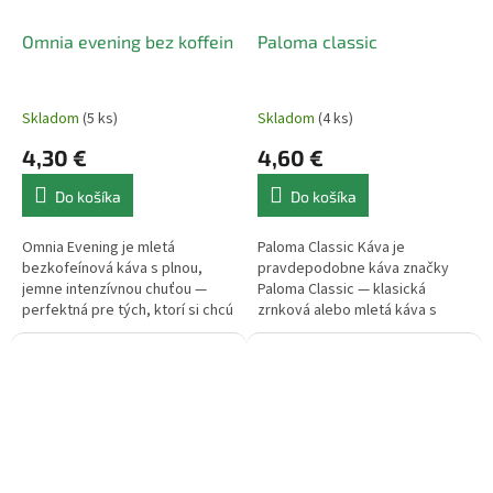
Omnia evening bez koffein
Paloma classic
Skladom
(5 ks)
Skladom
(4 ks)
4,30 €
4,60 €
Do košíka
Do košíka
Omnia Evening je mletá
Paloma Classic Káva je
bezkofeínová káva s plnou,
pravdepodobne káva značky
jemne intenzívnou chuťou —
Paloma Classic — klasická
perfektná pre tých, ktorí si chcú
zrnková alebo mletá káva s
vychutnať šálku kávy večer bez
plnou a vyváženou chuťou,
účinku kofeínu.
vhodná na každodenné pitie.