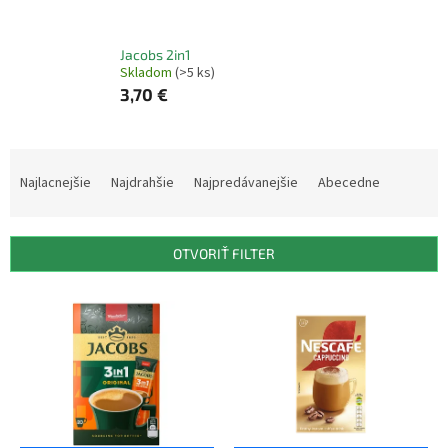
Jacobs 2in1
Skladom
(>5 ks)
3,70 €
R
a
Najlacnejšie
Najdrahšie
Najpredávanejšie
Abecedne
d
e
n
OTVORIŤ FILTER
i
e
V
p
ý
r
p
o
i
d
s
u
p
k
r
t