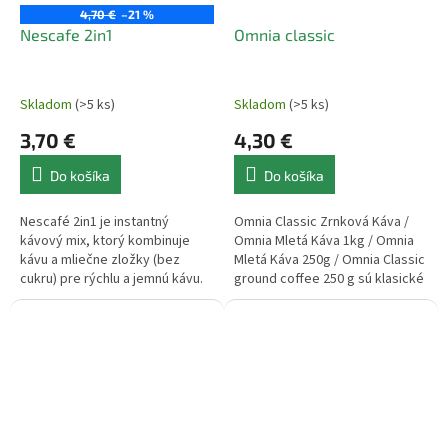
4,70 €
–21 %
Nescafe 2in1
Omnia classic
Skladom
(>5 ks)
Skladom
(>5 ks)
3,70 €
4,30 €
Do košíka
Do košíka
Nescafé 2in1 je instantný
Omnia Classic Zrnková Káva /
kávový mix, ktorý kombinuje
Omnia Mletá Káva 1kg / Omnia
kávu a mliečne zložky (bez
Mletá Káva 250g / Omnia Classic
cukru) pre rýchlu a jemnú kávu.
ground coffee 250 g sú klasické
pražené kávové zrná alebo
mletá káva Omnia Classic s...