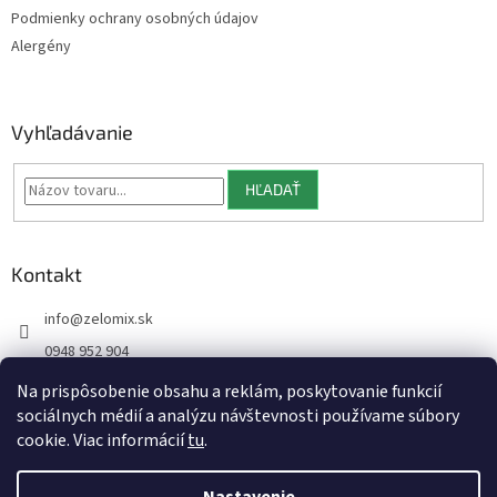
v
Podmienky ochrany osobných údajov
k
Alergény
y
v
ý
p
Vyhľadávanie
i
s
u
HĽADAŤ
Kontakt
info
@
zelomix.sk
0948 952 904
Na prispôsobenie obsahu a reklám, poskytovanie funkcií
sociálnych médií a analýzu návštevnosti používame súbory
cookie. Viac informácií
tu
.
Vytvoril Shoptet