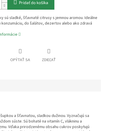
Pridať do košíka
y sú sladké, šťavnaté citrusy s jemnou aromou. Ideálne
u konzumáciu, do šalátov, dezertov alebo ako zdravá
informácie
OPÝTAŤ SA
ZDIEĽAŤ
 šupkou a šťavnatou, sladkou dužinou. Vyznačujú sa
ždom súste. Sú bohaté na vitamín C, vlákninu a
anizmu. Vďaka prirodzenému obsahu cukrov poskytujú