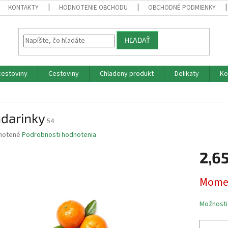
KONTAKTY
HODNOTENIE OBCHODU
OBCHODNÉ PODMIENKY
HĽADAŤ
cestoviny
Cestoviny
Chladeny produkt
Delikaty
Ko
darinky
54
né
notené
Podrobnosti hodnotenia
nie
2,6
u
Jednotk
Momen
cena:
iek.
Možnosti