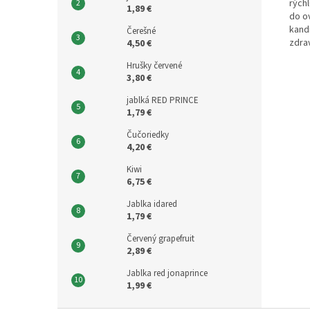
rýchl
1,89 €
do o
kand
Čerešné
zdrav
4,50 €
Hrušky červené
3,80 €
jablká RED PRINCE
1,79 €
Čučoriedky
4,20 €
Kiwi
6,75 €
Jablka idared
1,79 €
Červený grapefruit
2,89 €
Jablka red jonaprince
1,99 €