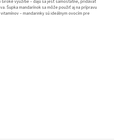
ú široké využitie – dajú sa jesť samostatne, pridávať
va. Šupka mandarínok sa môže použiť aj na prípravu
né vitamínov – mandarinky sú ideálnym ovocím pre