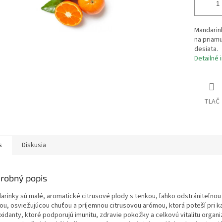
Mandarink
na priam
desiata.
Detailné 
TLAČ
s
Diskusia
robný popis
arinky sú malé, aromatické citrusové plody s tenkou, ľahko odstrániteľnou
ou, osviežujúcou chuťou a príjemnou citrusovou arómou, ktorá poteší pri ka
oxidanty, ktoré podporujú imunitu, zdravie pokožky a celkovú vitalitu org