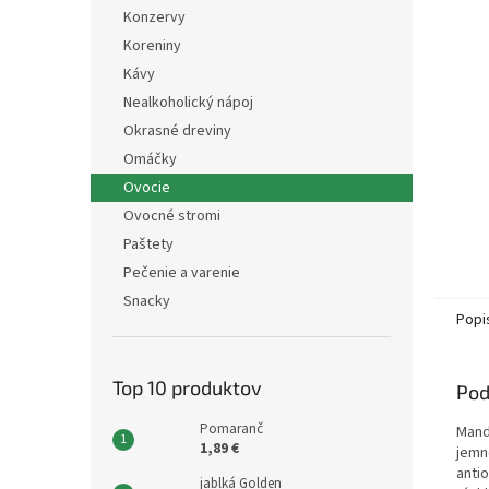
Konzervy
Koreniny
Kávy
Nealkoholický nápoj
Okrasné dreviny
Omáčky
Ovocie
Ovocné stromi
Paštety
Pečenie a varenie
Snacky
Popi
Top 10 produktov
Pod
Pomaranč
Mand
1,89 €
jemn
anti
jablká Golden