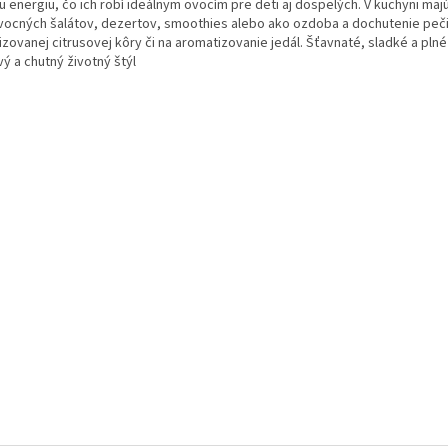
u energiu, čo ich robí ideálnym ovocím pre deti aj dospelých. V kuchyni maj
vocných šalátov, dezertov, smoothies alebo ako ozdoba a dochutenie peči
izovanej citrusovej kôry či na aromatizovanie jedál. Šťavnaté, sladké a pl
ý a chutný životný štýl