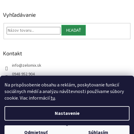
Vyhľadávanie
HĽADAŤ
Kontakt
info
@
zelomix.sk
0948 952 904
Na prispôsobenie obsahu a reklám, poskytovanie funkcií
sociálnych médií a analýzu návštevnosti používame súbory
cookie. Viac informácií
tu
.
Vytvoril Shoptet
Nastavenie
Copyright 2026
Zelomix
. Všetky práva vyhradené.
Upraviť
Odmietnuť
Súhlasím
nastavenie cookies