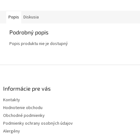
Popis
Diskusia
Podrobný popis
Popis produktu nie je dostupný
Z
á
p
ä
Informácie pre vás
t
Kontakty
i
Hodnotenie obchodu
e
Obchodné podmienky
Podmienky ochrany osobných údajov
Alergény