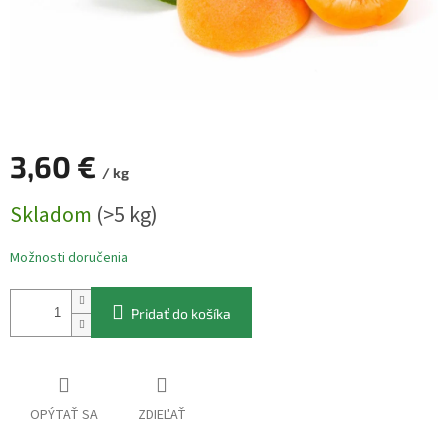
3,60 €
/ kg
Jednotková
Skladom
(>5 kg)
cena:
Možnosti doručenia
Pridať do košíka
OPÝTAŤ SA
ZDIEĽAŤ