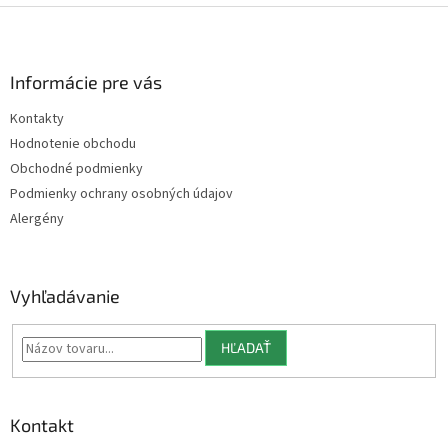
Z
á
p
ä
Informácie pre vás
t
Kontakty
i
Hodnotenie obchodu
e
Obchodné podmienky
Podmienky ochrany osobných údajov
Alergény
Vyhľadávanie
HĽADAŤ
Kontakt