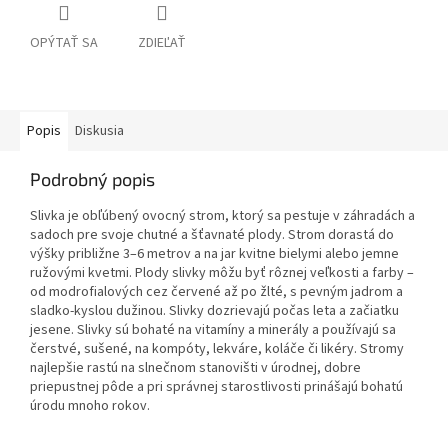
OPÝTAŤ SA
ZDIEĽAŤ
Popis
Diskusia
Podrobný popis
Slivka je obľúbený ovocný strom, ktorý sa pestuje v záhradách a
sadoch pre svoje chutné a šťavnaté plody. Strom dorastá do
výšky približne 3–6 metrov a na jar kvitne bielymi alebo jemne
ružovými kvetmi. Plody slivky môžu byť rôznej veľkosti a farby –
od modrofialových cez červené až po žlté, s pevným jadrom a
sladko-kyslou dužinou. Slivky dozrievajú počas leta a začiatku
jesene. Slivky sú bohaté na vitamíny a minerály a používajú sa
čerstvé, sušené, na kompóty, lekváre, koláče či likéry. Stromy
najlepšie rastú na slnečnom stanovišti v úrodnej, dobre
priepustnej pôde a pri správnej starostlivosti prinášajú bohatú
úrodu mnoho rokov.