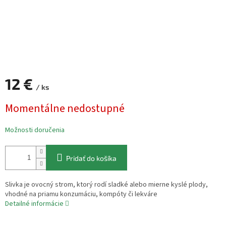
12 €
/ ks
Jednotková
Momentálne nedostupné
cena:
Možnosti doručenia
Pridať do košíka
Slivka je ovocný strom, ktorý rodí sladké alebo mierne kyslé plody,
vhodné na priamu konzumáciu, kompóty či lekváre
Detailné informácie