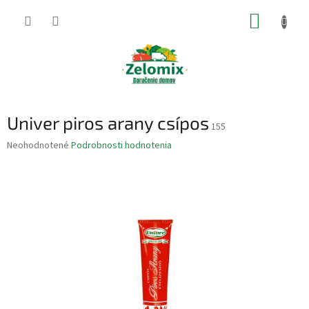
Prejsť
NÁKUP
na
obsah
KOŠÍK
Univer piros arany csípos
155
Priemerné
Neohodnotené
Podrobnosti hodnotenia
hodnotenie
produktu
je
0,0
z
5
hviezdičiek.