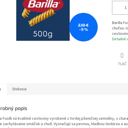
Barilla F
2,10 €
chuťou. 
–9 %
cestovin
Detailné 
TLAČ
s
Diskusia
robný popis
la Fusilli sú kvalitné cestoviny vyrobené z tvrdej pšeničnej semolíny, s c
ie zachytávanie omáčok a chutí. Vyznačujú sa pevnou, hladkou textúrou a a