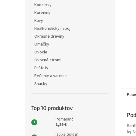
Konzervy
Koreniny
Kávy
Nealkoholický nápoj
Okrasné dreviny
Omáčky
Ovocie
Ovocné stromi
Paštety
Pečenie a varenie
Snacky
Popi
Top 10 produktov
Pod
Pomaranč
1,89 €
Baril
lepš
jablká Golden