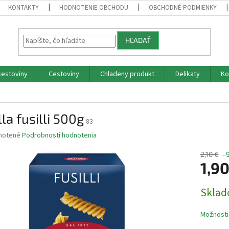
KONTAKTY
HODNOTENIE OBCHODU
OBCHODNÉ PODMIENKY
HĽADAŤ
cestoviny
Cestoviny
Chladeny produkt
Delikaty
Ko
lla fusilli 500g
83
né
notené
Podrobnosti hodnotenia
nie
u
2,10 €
–
1,9
Jednotk
Skla
cena:
iek.
Možnosti