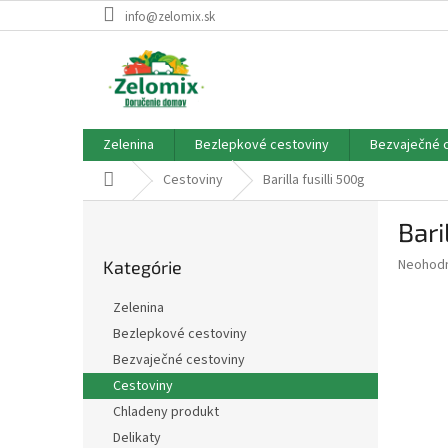
Prejsť
info@zelomix.sk
na
obsah
Zelenina
Bezlepkové cestoviny
Bezvaječné 
Domov
Cestoviny
Barilla fusilli 500g
B
Bari
o
Preskočiť
č
Priemer
Neohod
Kategórie
kategórie
n
hodnote
ý
produkt
Zelenina
p
je
Bezlepkové cestoviny
0,0
a
z
Bezvaječné cestoviny
n
5
e
Cestoviny
hviezdič
l
Chladeny produkt
Delikaty