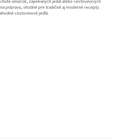
jú chute omáčok, zapekaných jedál alebo cestovinových
na prípravu, vhodné pre tradičné aj moderné recepty.
 lahodné cestovinové jedlá.