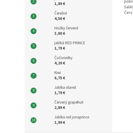
pokr
1,89 €
šalá
Čerst
Čerešné
4,50 €
Hrušky červené
3,80 €
jablká RED PRINCE
1,79 €
Čučoriedky
4,20 €
Kiwi
6,75 €
Jablka idared
1,79 €
Červený grapefruit
2,89 €
Jablka red jonaprince
1,99 €