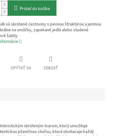
Pridať do košíka
usilli sú skrútené cestoviny s pevnou štruktúrou a jemnou
Ideálne na omáčky, zapekané jedlá alebo studené
ové šaláty
informácie
OPÝTAŤ SA
ZDIEĽAŤ
harakteristickým skrúteným tvarom, ktorý umožňuje
utentickou pšeničnou chuťou, ktorá obohacuje každý