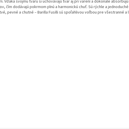
m. Vďaka svojmu tvaru si uchovávajú tvar aj pri varení a dokonale absorbu
tov, čím dodávajú pokrmom plnú a harmonickú chuť. Sú rýchle a jednoduché 
vé, pevné a chutné – Barilla Fusilli sú spoľahlivou voľbou pre všestranné a