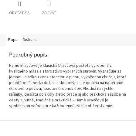
OPÝTAŤ SA
ZDIEĽAŤ
Popis
Diskusia
Podrobný popis
Hamé Bravčové je klasická bravčová paštéta vyrobená z
kvalitného mäsa a starostlivo vybraných surovín. Vyznačuje sa
jemnou, hladkou konzistenciou a plnou, vyváženou chuťou, ktorá
je obľúbená medzi deťmi aj dospelými. Je ideálna na natieranie
čerstvého pečiva, toastov či sendvičov. Vhodná na rýchle
raňajky, desiatu do školy alebo práce aj ako praktická zásoba na
cesty. Chutná, tradičná a praktická – Hamé Bravčové je
spoľahlivou voľbou pre každodenné rýchle občerstvenie.
Z
á