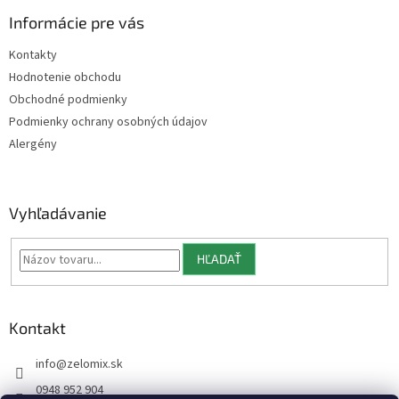
p
ä
Informácie pre vás
t
Kontakty
i
Hodnotenie obchodu
e
Obchodné podmienky
Podmienky ochrany osobných údajov
Alergény
Vyhľadávanie
HĽADAŤ
Kontakt
info
@
zelomix.sk
0948 952 904