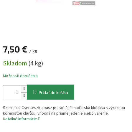
7,50 €
/ kg
Jednotková
Skladom
(4 kg)
cena:
Možnosti doručenia
Pridať do košíka
Szerencsi Cserkészkolbász je tradičná maďarská klobása s výraznou
korenistou chuťou, vhodná na priame jedenie alebo varenie.
Detailné informácie