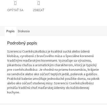
OPÝTAŤ SA
ZDIEĽAŤ
Popis
Diskusia
Podrobný popis
Szerencsi Cserkészkolbász je kvalitná suchá alebo údená
klobása, vyrobená z bravčového mäsa a špeciálne korenená
tradičnými maďarskými koreninami. Vyznačuje sa výraznou,
pikantnou chuťou a aromatickým charakterom, ktorý je typický
pre cserkészkolbász. Je vhodná na priamu konzumáciu, krájanie
na sendviče alebo ako súčasť teplých jedál, polievok a gulášov.
Praktické balenie umožňuje jednoduché použitie doma, na piknik
alebo ako súčasť studenej misy. Szerencsi Cserkészkolbász
prináša tradičnú chuť maďarskej údeniny do každodennej
kuchyne.
Z