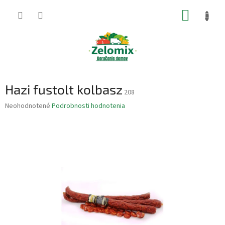
Prejsť
NÁKUP
na
obsah
KOŠÍK
Hazi fustolt kolbasz
208
Priemerné
Neohodnotené
Podrobnosti hodnotenia
hodnotenie
produktu
je
0,0
z
5
hviezdičiek.