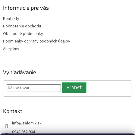
p
ä
Informácie pre vás
t
Kontakty
i
Hodnotenie obchodu
e
Obchodné podmienky
Podmienky ochrany osobných údajov
Alergény
Vyhľadávanie
HĽADAŤ
Kontakt
info
@
zelomix.sk
0948 952 904