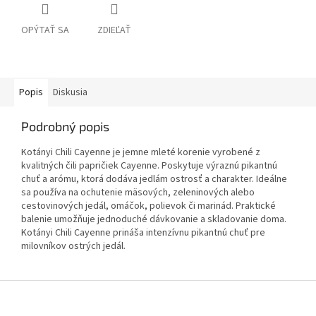
OPÝTAŤ SA
ZDIEĽAŤ
Popis
Diskusia
Podrobný popis
Kotányi Chili Cayenne je jemne mleté korenie vyrobené z
kvalitných čili papričiek Cayenne. Poskytuje výraznú pikantnú
chuť a arómu, ktorá dodáva jedlám ostrosť a charakter. Ideálne
sa používa na ochutenie mäsových, zeleninových alebo
cestovinových jedál, omáčok, polievok či marinád. Praktické
balenie umožňuje jednoduché dávkovanie a skladovanie doma.
Kotányi Chili Cayenne prináša intenzívnu pikantnú chuť pre
milovníkov ostrých jedál.
Z
á