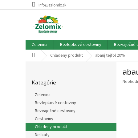
Prejsť
info@zelomix.sk
na
obsah
Zelenina
Bezlepkové cestoviny
Bezvaječné 
Domov
Chladeny produkt
abauj tejfol 20%
B
abau
o
Preskočiť
č
Priemer
Neohod
Kategórie
kategórie
n
hodnote
ý
produkt
Zelenina
p
je
Bezlepkové cestoviny
0,0
a
z
Bezvaječné cestoviny
n
5
e
Cestoviny
hviezdič
l
Chladeny produkt
Delikaty