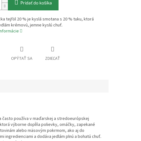
Pridať do košíka
ka tejföl 20 % je kyslá smotana s 20 % tuku, ktorá
edlám krémovú, jemne kyslú chuť.
informácie
OPÝTAŤ SA
ZDIEĽAŤ
sa často používa v maďarskej a stredoeurópskej
, ktorá výborne dopĺňa polievky, omáčky, zapekané
cestovinám alebo mäsovým pokrmom, ako aj do
ími ingredienciami a dodáva jedlám plnú a bohatú chuť.