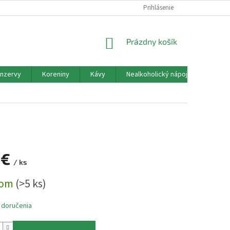
PODMIENKY OCHRANY OSOBNÝCH ÚDAJOV
Prihlásenie
ALERGÉNY
NÁKUPNÝ
Prázdny košík
KOŠÍK
nzervy
Koreniny
Kávy
Nealkoholický nápoj
Okrasn
 €
/ ks
ová
dom
(>5 ks)
 doručenia