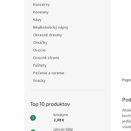
Konzervy
Koreniny
Kávy
Nealkoholický nápoj
Okrasné dreviny
Omáčky
Ovocie
Ovocné stromi
Paštety
Pečenie a varenie
Popi
Snacky
Pod
Top 10 produktov
Abaú
broskyne
kuch
2,89 €
jedl
stud
jahody 500g