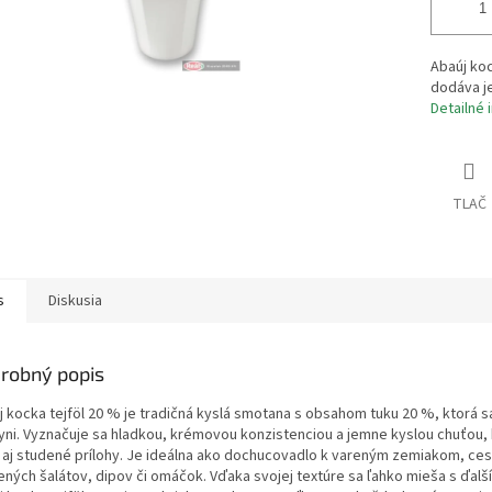
Abaúj koc
dodáva j
Detailné 
TLAČ
s
Diskusia
robný popis
j kocka tejföl 20 % je tradičná kyslá smotana s obsahom tuku 20 %, ktorá 
yni. Vyznačuje sa hladkou, krémovou konzistenciou a jemne kyslou chuťou
á aj studené prílohy. Je ideálna ako dochucovadlo k vareným zemiakom, 
ených šalátov, dipov či omáčok. Vďaka svojej textúre sa ľahko mieša s ďalš