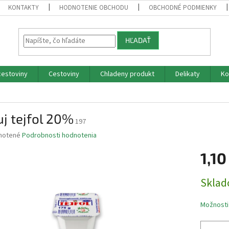
KONTAKTY
HODNOTENIE OBCHODU
OBCHODNÉ PODMIENKY
HĽADAŤ
cestoviny
Cestoviny
Chladeny produkt
Delikaty
Ko
j tejfol 20%
197
né
notené
Podrobnosti hodnotenia
nie
1,10
u
Jednotk
Skla
cena:
iek.
Možnosti