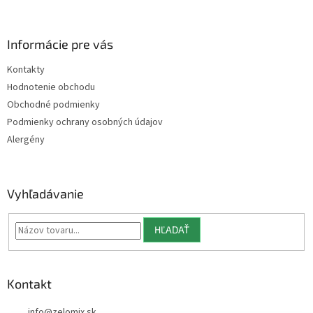
á
p
ä
Informácie pre vás
t
Kontakty
i
Hodnotenie obchodu
e
Obchodné podmienky
Podmienky ochrany osobných údajov
Alergény
Vyhľadávanie
HĽADAŤ
Kontakt
info
@
zelomix.sk