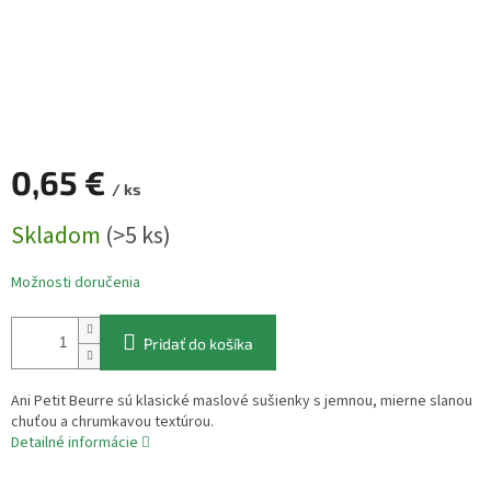
0,65 €
/ ks
Jednotková
Skladom
(>5 ks)
cena:
Možnosti doručenia
Pridať do košíka
Ani Petit Beurre sú klasické maslové sušienky s jemnou, mierne slanou
chuťou a chrumkavou textúrou.
Detailné informácie