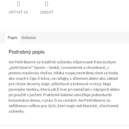
OPÝTAŤ SA
ZDIEĽAŤ
Popis
Diskusia
Podrobný popis
Ani Petit Beurre sú tradičné sušienky inšpirované francúzskym
„petit beurre“ typom – tenké, rovnomerné a chrumkavé, s
jemnou maslovou chuťou. Vďaka svojej neutrálnej chuti sa hodia
ako snack k čaju či káve, na raňajky s džemom alebo ako základ
pre rôzne dezerty (napr. piškótové a krémové vrstvy). Majú
pevnejšiu textúru, ktorá udrží tvar pri namáčaní v nápojoch alebo
pri použití v pečení. Praktické balenie umožňuje jednoduchú
konzumáciu doma, v práci či na cestách. Ani Petit Beurre sú
obľúbenou voľbou pre tých, ktorí majú radi klasické, všestranné
sušienky.
Z