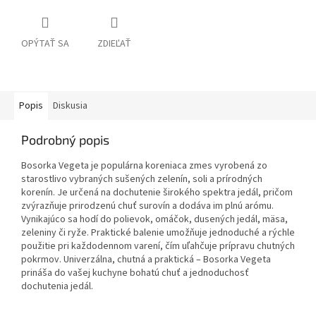
OPÝTAŤ SA
ZDIEĽAŤ
Popis
Diskusia
Podrobný popis
Bosorka Vegeta je populárna koreniaca zmes vyrobená zo
starostlivo vybraných sušených zelenín, soli a prírodných
korenín. Je určená na dochutenie širokého spektra jedál, pričom
zvýrazňuje prirodzenú chuť surovín a dodáva im plnú arómu.
Vynikajúco sa hodí do polievok, omáčok, dusených jedál, mäsa,
zeleniny či ryže. Praktické balenie umožňuje jednoduché a rýchle
použitie pri každodennom varení, čím uľahčuje prípravu chutných
pokrmov. Univerzálna, chutná a praktická – Bosorka Vegeta
prináša do vašej kuchyne bohatú chuť a jednoduchosť
dochutenia jedál.