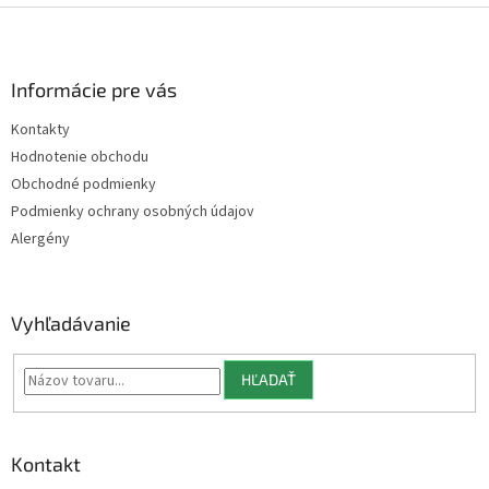
Z
á
p
ä
Informácie pre vás
t
Kontakty
i
Hodnotenie obchodu
e
Obchodné podmienky
Podmienky ochrany osobných údajov
Alergény
Vyhľadávanie
HĽADAŤ
Kontakt