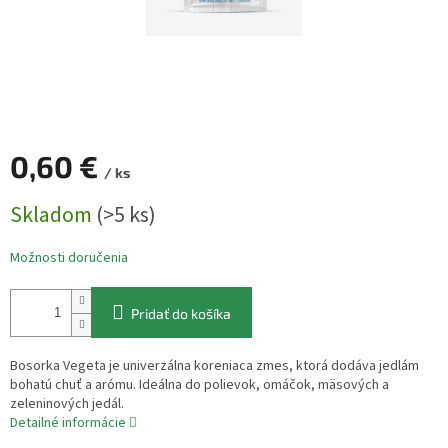
0,60 €
/ ks
Jednotková
Skladom
(>5 ks)
cena:
Možnosti doručenia
Pridať do košíka
Bosorka Vegeta je univerzálna koreniaca zmes, ktorá dodáva jedlám
bohatú chuť a arómu. Ideálna do polievok, omáčok, mäsových a
zeleninových jedál.
Detailné informácie