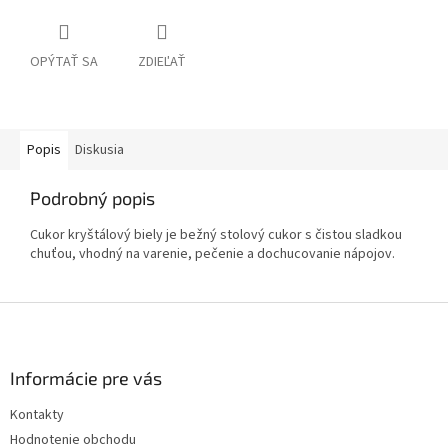
OPÝTAŤ SA
ZDIEĽAŤ
Popis
Diskusia
Podrobný popis
Cukor kryštálový biely je bežný stolový cukor s čistou sladkou
chuťou, vhodný na varenie, pečenie a dochucovanie nápojov.
Z
á
p
ä
Informácie pre vás
t
Kontakty
i
Hodnotenie obchodu
e