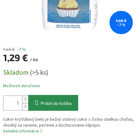
1,40 €
–7 %
1,40 €
–7 %
1,29 €
/ ks
Jednotková
Skladom
(>5 ks)
cena:
Možnosti doručenia
Pridať do košíka
Cukor kryštálový biely je bežný stolový cukor s čistou sladkou chuťou,
vhodný na varenie, pečenie a dochucovanie nápojov.
Detailné informácie