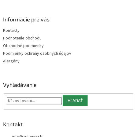
á
p
ä
Informácie pre vás
t
Kontakty
i
Hodnotenie obchodu
e
Obchodné podmienky
Podmienky ochrany osobných údajov
Alergény
Vyhľadávanie
HĽADAŤ
Kontakt
info
@
zelomix.sk