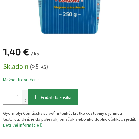
1,40 €
/ ks
Jednotková
Skladom
(>5 ks)
cena:
Možnosti doručenia
Pridať do košíka
Gyermelyi Cérnácska sú veľmi tenké, krátke cestoviny s jemnou
textúrou. Ideálne do polievok, omáčok alebo ako doplnok ľahkých jedál.
Detailné informácie