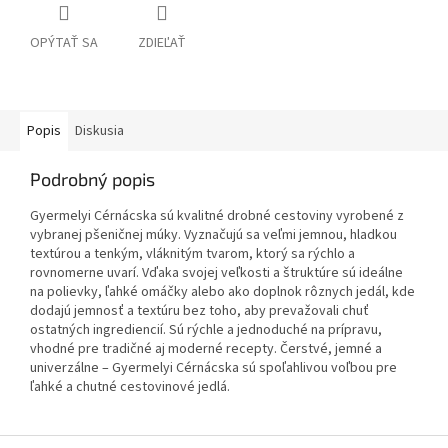
OPÝTAŤ SA
ZDIEĽAŤ
Popis
Diskusia
Podrobný popis
Gyermelyi Cérnácska sú kvalitné drobné cestoviny vyrobené z
vybranej pšeničnej múky. Vyznačujú sa veľmi jemnou, hladkou
textúrou a tenkým, vláknitým tvarom, ktorý sa rýchlo a
rovnomerne uvarí. Vďaka svojej veľkosti a štruktúre sú ideálne
na polievky, ľahké omáčky alebo ako doplnok rôznych jedál, kde
dodajú jemnosť a textúru bez toho, aby prevažovali chuť
ostatných ingrediencií. Sú rýchle a jednoduché na prípravu,
vhodné pre tradičné aj moderné recepty. Čerstvé, jemné a
univerzálne – Gyermelyi Cérnácska sú spoľahlivou voľbou pre
ľahké a chutné cestovinové jedlá.
Z