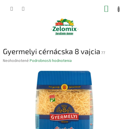
Prejsť
NÁKUP
na
obsah
KOŠÍK
Gyermelyi cérnácska 8 vajcia
77
Priemerné
Neohodnotené
Podrobnosti hodnotenia
hodnotenie
produktu
je
0,0
z
5
hviezdičiek.