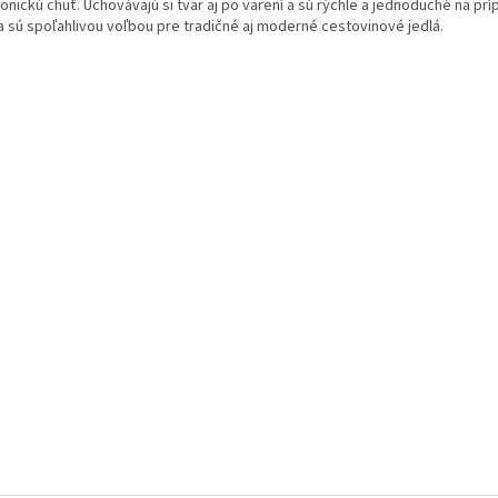
nickú chuť. Uchovávajú si tvar aj po varení a sú rýchle a jednoduché na prí
ia sú spoľahlivou voľbou pre tradičné aj moderné cestovinové jedlá.