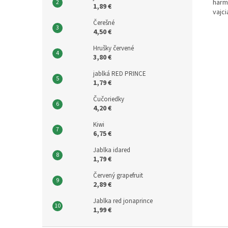
harmo
1,89 €
vajc
Čerešné
4,50 €
Hrušky červené
3,80 €
jablká RED PRINCE
1,79 €
Čučoriedky
4,20 €
Kiwi
6,75 €
Jablka idared
1,79 €
Červený grapefruit
2,89 €
Jablka red jonaprince
1,99 €