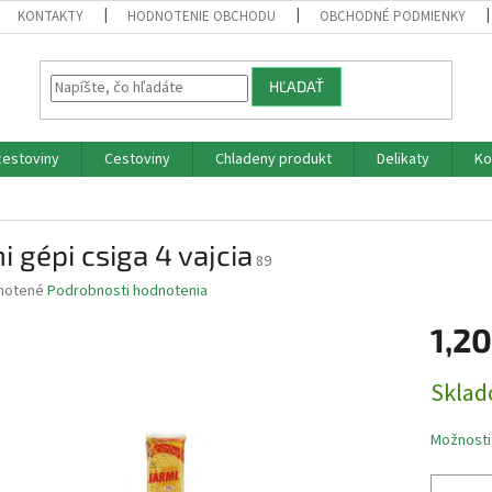
KONTAKTY
HODNOTENIE OBCHODU
OBCHODNÉ PODMIENKY
HĽADAŤ
cestoviny
Cestoviny
Chladeny produkt
Delikaty
Ko
i gépi csiga 4 vajcia
89
né
notené
Podrobnosti hodnotenia
nie
1,2
u
Jednotk
Skla
cena:
iek.
Možnosti