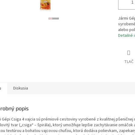
Jármi Gép
vyrobené 
alebo pol
Detailné 
TLAČ
s
Diskusia
robný popis
i Gépi Csiga 4 vajcia sú prémiové cestoviny vyrobené z kvalitnej pšeničnej 
álovitý tvar („csiga“ – špirála), ktorý umožňuje lepšie zachytávanie omáčok
kou textúrou a bohatou vajcovou chuťou, ktorá dodáva polievkam, zapeka