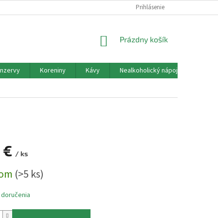
PODMIENKY OCHRANY OSOBNÝCH ÚDAJOV
Prihlásenie
ALERGÉNY
NÁKUPNÝ
Prázdny košík
KOŠÍK
nzervy
Koreniny
Kávy
Nealkoholický nápoj
Okrasn
0 €
/ ks
ová
dom
(>5 ks)
 doručenia