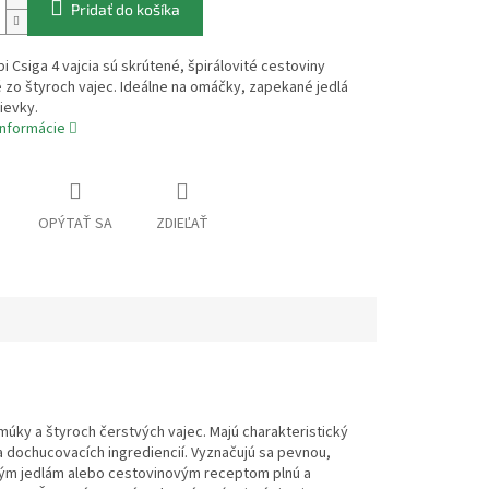
Pridať do košíka
i Csiga 4 vajcia sú skrútené, špirálovité cestoviny
zo štyroch vajec. Ideálne na omáčky, zapekané jedlá
ievky.
informácie
OPÝTAŤ SA
ZDIEĽAŤ
múky a štyroch čerstvých vajec. Majú charakteristický
 a dochucovacích ingrediencií. Vyznačujú sa pevnou,
ným jedlám alebo cestovinovým receptom plnú a