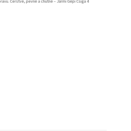
pravu. Čerstvé, pevné a chutné – Jármi Gépi Csiga 4