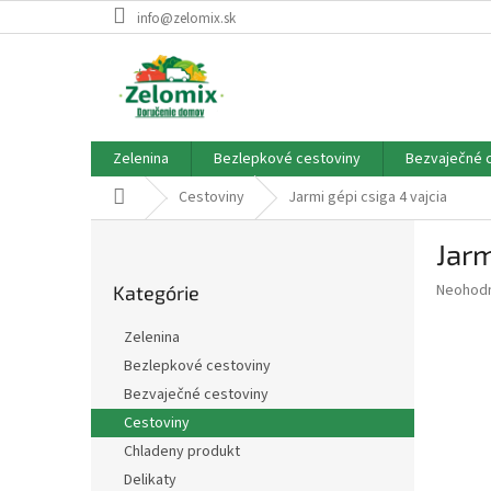
Prejsť
info@zelomix.sk
na
obsah
Zelenina
Bezlepkové cestoviny
Bezvaječné 
Domov
Cestoviny
Jarmi gépi csiga 4 vajcia
B
Jarm
o
Preskočiť
č
Priemer
Neohod
Kategórie
kategórie
n
hodnote
ý
produkt
Zelenina
p
je
Bezlepkové cestoviny
0,0
a
z
Bezvaječné cestoviny
n
5
e
Cestoviny
hviezdič
l
Chladeny produkt
Delikaty