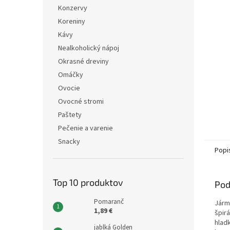
Konzervy
Koreniny
Kávy
Nealkoholický nápoj
Okrasné dreviny
Omáčky
Ovocie
Ovocné stromi
Paštety
Pečenie a varenie
Snacky
Popi
Top 10 produktov
Pod
Pomaranč
Járm
1,89 €
špir
hlad
jablká Golden