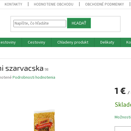
KONTAKTY
HODNOTENIE OBCHODU
OBCHODNÉ PODMIENKY
HĽADAŤ
cestoviny
Cestoviny
Chladeny produkt
Delikaty
Ko
i szarvacska
98
né
notené
Podrobnosti hodnotenia
nie
1 €
u
/
Jednotk
Skla
cena:
iek.
Možnosti