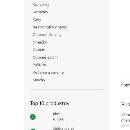
Konzervy
Koreniny
Kávy
Nealkoholický nápoj
Okrasné dreviny
Omáčky
Ovocie
Ovocné stromi
Paštety
Pečenie a varenie
Snacky
Popi
Top 10 produktov
Pod
Kiwi
Járm
6,75 €
mier
zach
Jablka idared