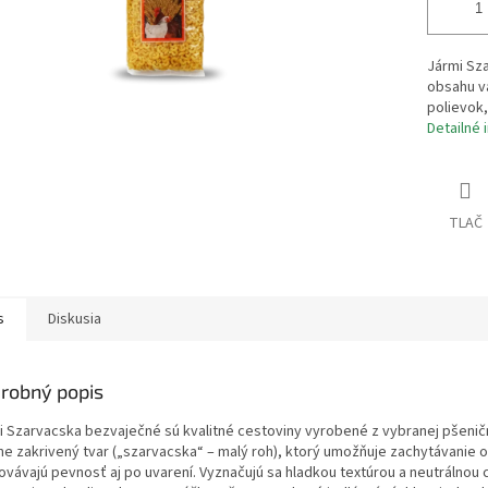
Jármi Sza
obsahu va
polievok
Detailné 
TLAČ
s
Diskusia
robný popis
i Szarvacska bezvaječné sú kvalitné cestoviny vyrobené z vybranej pšenične
ne zakrivený tvar („szarvacska“ – malý roh), ktorý umožňuje zachytávanie o
ovávajú pevnosť aj po uvarení. Vyznačujú sa hladkou textúrou a neutrálnou