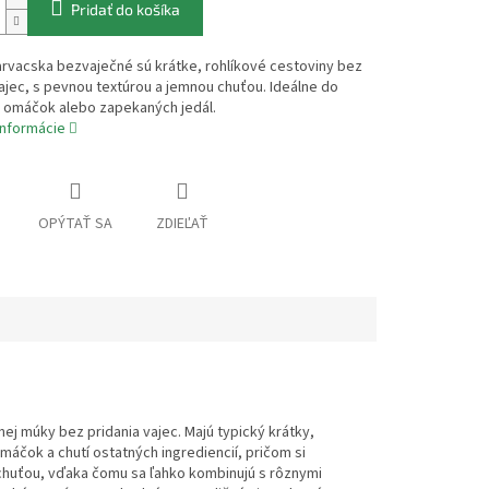
Pridať do košíka
rvacska bezvaječné sú krátke, rohlíkové cestoviny bez
jec, s pevnou textúrou a jemnou chuťou. Ideálne do
, omáčok alebo zapekaných jedál.
informácie
OPÝTAŤ SA
ZDIEĽAŤ
j múky bez pridania vajec. Majú typický krátky,
máčok a chutí ostatných ingrediencií, pričom si
 chuťou, vďaka čomu sa ľahko kombinujú s rôznymi