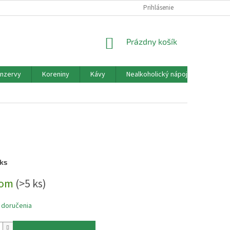
PODMIENKY OCHRANY OSOBNÝCH ÚDAJOV
Prihlásenie
ALERGÉNY
NÁKUPNÝ
Prázdny košík
KOŠÍK
nzervy
Koreniny
Kávy
Nealkoholický nápoj
Okrasn
 ks
ová
dom
(>5 ks)
 doručenia