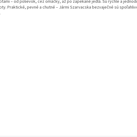
ptami – od polievok, cez omáčky, až po zapekané jedlá. Sú rýchle a jednod
pty. Praktické, pevné a chutné – Jármi Szarvacska bezvaječné sú spoľahli
.