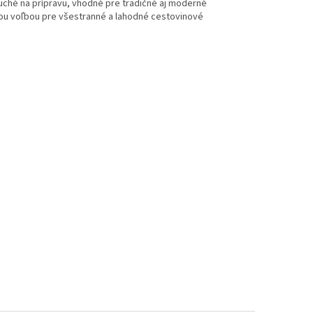
uché na prípravu, vhodné pre tradičné aj moderné
vou voľbou pre všestranné a lahodné cestovinové