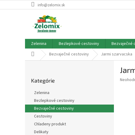
Prejsť
info@zelomix.sk
na
obsah
Zelenina
Bezlepkové cestoviny
Bezvaječné 
Domov
Bezvaječné cestoviny
Jarmi szarvacska
B
Jarm
o
Preskočiť
č
Priemer
Neohod
Kategórie
kategórie
n
hodnote
ý
produkt
Zelenina
p
je
Bezlepkové cestoviny
0,0
a
z
Bezvaječné cestoviny
n
5
e
Cestoviny
hviezdič
l
Chladeny produkt
Delikaty