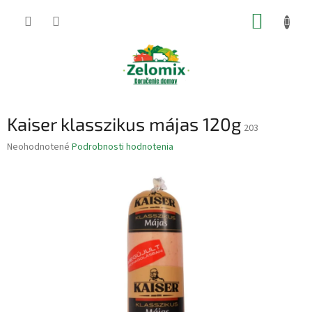
Prejsť
NÁKUP
na
obsah
KOŠÍK
Kaiser klasszikus májas 120g
203
Priemerné
Neohodnotené
Podrobnosti hodnotenia
hodnotenie
produktu
je
0,0
z
5
hviezdičiek.