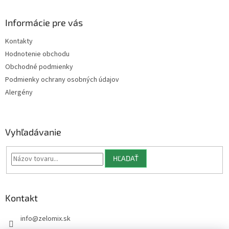
á
p
ä
Informácie pre vás
t
Kontakty
i
Hodnotenie obchodu
e
Obchodné podmienky
Podmienky ochrany osobných údajov
Alergény
Vyhľadávanie
HĽADAŤ
Kontakt
info
@
zelomix.sk