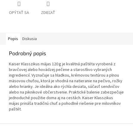
OPÝTAŤ SA
ZDIEĽAŤ
Popis
Diskusia
Podrobný popis
Kaiser Klasszikus májas 120 g je kvalitná paštéta vyrobená z
bravčovej alebo hovädzej pečene a starostlivo vybraných
ingrediencií. Vyznačuje sa hladkou, krémovou textúrou a plnou
mäsovou chuťou, ktorá je vhodná na natieranie na pečivo, rožky
alebo hrianky. Je ideálna ako rýchla desiata, súčasť sendvičov
alebo na piknikové občerstvenie. Praktické balenie zabezpečuje
jednoduché použitie doma aj na cestách. Kaiser Klasszikus
májas prináša tradičnú chuť a pohodlné riešenie pre milovníkov
paštét.
Z