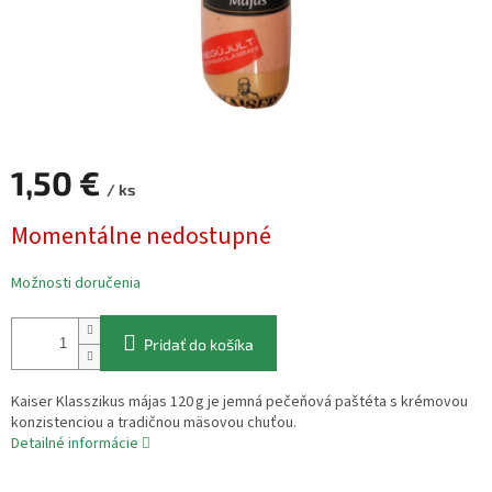
1,50 €
/ ks
Jednotková
Momentálne nedostupné
cena:
Možnosti doručenia
Pridať do košíka
Kaiser Klasszikus májas 120 g je jemná pečeňová paštéta s krémovou
konzistenciou a tradičnou mäsovou chuťou.
Detailné informácie