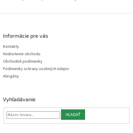
Z
á
p
ä
Informácie pre vás
t
Kontakty
i
Hodnotenie obchodu
e
Obchodné podmienky
Podmienky ochrany osobných údajov
Alergény
Vyhľadávanie
HĽADAŤ