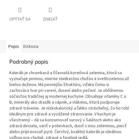
OPÝTAŤ SA
ZDIEĽAŤ
Popis
Diskusia
Podrobný popis
Kaleráb je chrumkavá a šťavnatá koreňová zelenina, ktorá sa
vyznačuje jemnou, mierne sladkastou chuťou a svetlozelenou až
bielou dužinou. Má pevnejšiu štruktúru, vďaka čomu si
zachováva tvar pri varení, dusení alebo pečení. Je obľúbenou
súčasťou tradičnej aj modernej kuchyne. Obsahuje vitamíny C a
B, minerály ako draslík a vápnik, a vlákninu, ktorá podporuje
zdravé trávenie. Je nízkokalorický a ľahko stráviteľný, čo ho robí
ideálnym pre zdravé a vyvážené stravovanie. V kuchyni je
všestranný – dá sa konzumovať surový v šalátoch alebo ako
zdravá desiata, variť v polievkach, dusiť s inou zeleninou, piecť
alebo pripravovať pyré. Čerstvý, kvalitný kaleráb je ideálnou
voľbou pre chutné, zdravé a farebné jedlá.