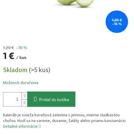
1,20 €
–16 %
1,20 €
–16 %
1 €
/ kus
Jednotková
Skladom
(>5 kus)
cena:
Možnosti doručenia
Pridať do košíka
Kaleráb je svieža koreňová zelenina s jemnou, mierne sladkastou
chuťou. Hodí sa na varenie, dusenie, šaláty alebo priamu konzumáciu
Detailné informácie