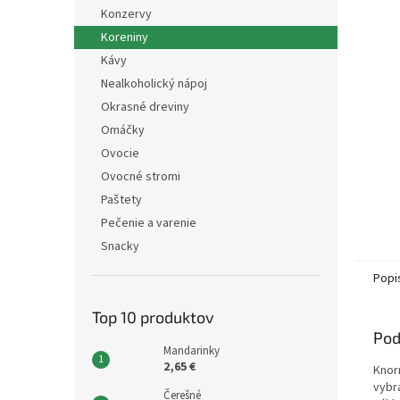
Konzervy
Koreniny
Kávy
Nealkoholický nápoj
Okrasné dreviny
Omáčky
Ovocie
Ovocné stromi
Paštety
Pečenie a varenie
Snacky
Popi
Top 10 produktov
Pod
Mandarinky
2,65 €
Knor
vybr
Čerešné