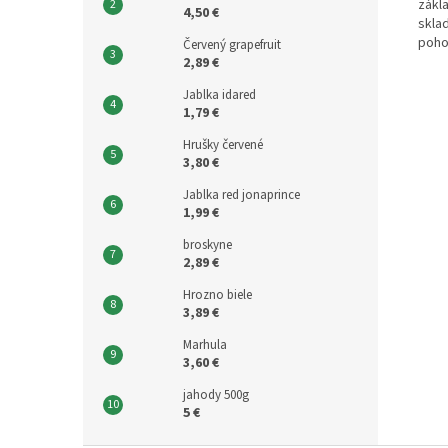
zákl
4,50 €
skla
poho
Červený grapefruit
2,89 €
Jablka idared
1,79 €
Hrušky červené
3,80 €
Jablka red jonaprince
1,99 €
broskyne
2,89 €
Hrozno biele
3,89 €
Marhula
3,60 €
jahody 500g
5 €