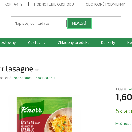
KONTAKTY
HODNOTENIE OBCHODU
OBCHODNÉ PODMIENKY
HĽADAŤ
cestoviny
Cestoviny
Chladeny produkt
Delikaty
Ko
rr lasagne
289
né
notené
Podrobnosti hodnotenia
nie
u
1,89 €
–
1,6
Jednotk
Skla
cena:
iek.
Možnosti