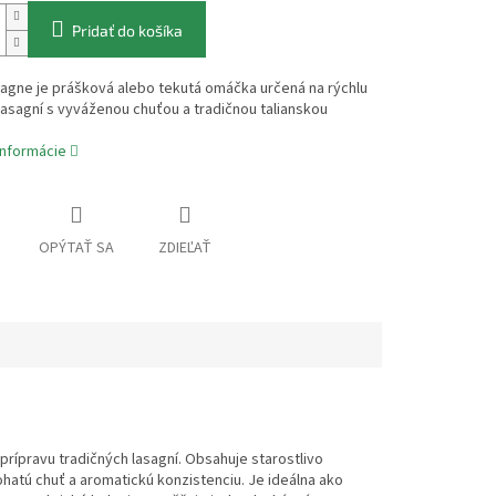
Pridať do košíka
agne je prášková alebo tekutá omáčka určená na rýchlu
lasagní s vyváženou chuťou a tradičnou talianskou
informácie
OPÝTAŤ SA
ZDIEĽAŤ
rípravu tradičných lasagní. Obsahuje starostlivo
ohatú chuť a aromatickú konzistenciu. Je ideálna ako