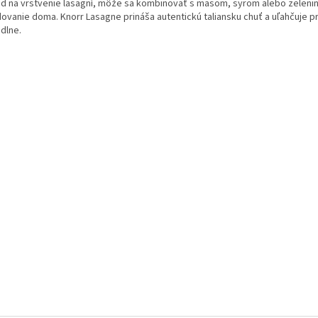
ad na vrstvenie lasagní, môže sa kombinovať s mäsom, syrom alebo zelenin
dovanie doma. Knorr Lasagne prináša autentickú taliansku chuť a uľahčuje p
dlne.