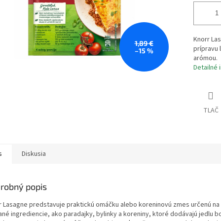
Knorr Las
1,89 €
prípravu 
–15 %
arómou.
Detailné 
TLAČ
s
Diskusia
robný popis
r Lasagne predstavuje praktickú omáčku alebo koreninovú zmes určenú na p
ané ingrediencie, ako paradajky, bylinky a koreniny, ktoré dodávajú jedlu b