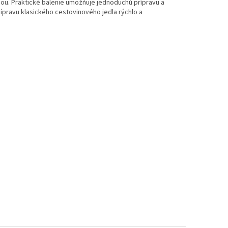
ou. Praktické balenie umožňuje jednoduchú prípravu a
rípravu klasického cestovinového jedla rýchlo a