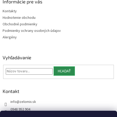
ä
Informácie pre vás
t
Kontakty
i
Hodnotenie obchodu
e
Obchodné podmienky
Podmienky ochrany osobných údajov
Alergény
Vyhľadávanie
HĽADAŤ
Kontakt
info
@
zelomix.sk
0948 952 904