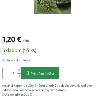
1,20 €
/ ks
Jednotková
Skladom
(>5 ks)
cena:
Možnosti doručenia
Pridať do košíka
Kotányi Kapor je sušený kôpor vhodný na dochucovanie polievok,
rybích jedál, omáčok a zeleninových pokrmov.
Detailné informácie