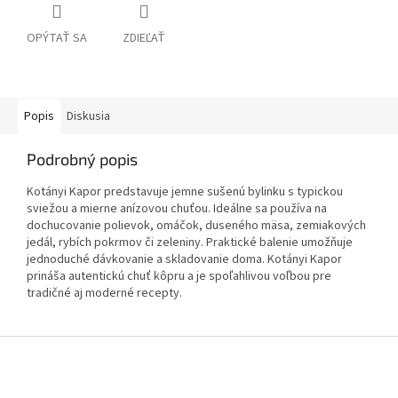
OPÝTAŤ SA
ZDIEĽAŤ
Popis
Diskusia
Podrobný popis
Kotányi Kapor predstavuje jemne sušenú bylinku s typickou
sviežou a mierne anízovou chuťou. Ideálne sa používa na
dochucovanie polievok, omáčok, duseného mäsa, zemiakových
jedál, rybích pokrmov či zeleniny. Praktické balenie umožňuje
jednoduché dávkovanie a skladovanie doma. Kotányi Kapor
prináša autentickú chuť kôpru a je spoľahlivou voľbou pre
tradičné aj moderné recepty.
Z
á
p