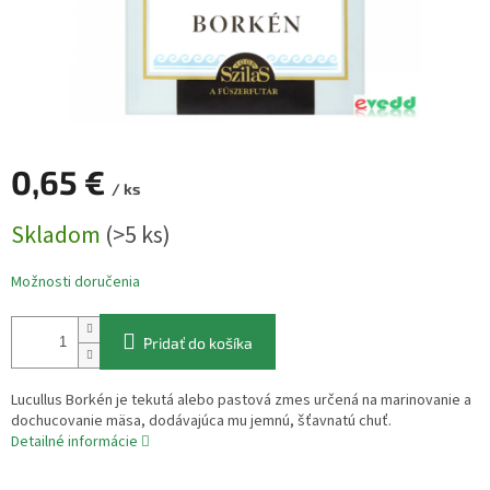
0,65 €
/ ks
Jednotková
Skladom
(>5 ks)
cena:
Možnosti doručenia
Pridať do košíka
Lucullus Borkén je tekutá alebo pastová zmes určená na marinovanie a
dochucovanie mäsa, dodávajúca mu jemnú, šťavnatú chuť.
Detailné informácie