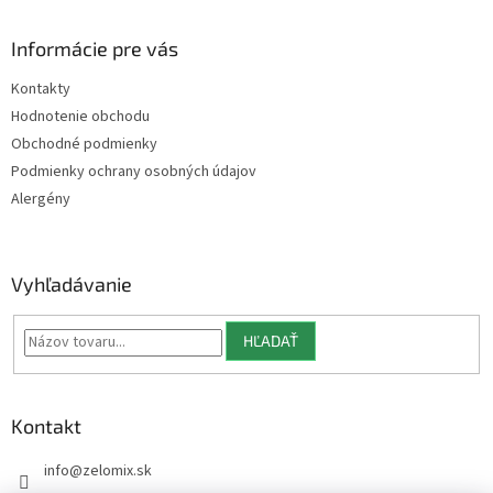
á
p
ä
Informácie pre vás
t
Kontakty
i
Hodnotenie obchodu
e
Obchodné podmienky
Podmienky ochrany osobných údajov
Alergény
Vyhľadávanie
HĽADAŤ
Kontakt
info
@
zelomix.sk