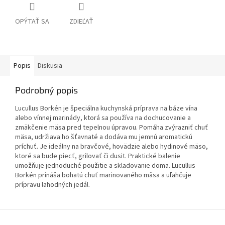
OPÝTAŤ SA
ZDIEĽAŤ
Popis
Diskusia
Podrobný popis
Lucullus Borkén je špeciálna kuchynská príprava na báze vína
alebo vínnej marinády, ktorá sa používa na dochucovanie a
zmäkčenie mäsa pred tepelnou úpravou. Pomáha zvýrazniť chuť
mäsa, udržiava ho šťavnaté a dodáva mu jemnú aromatickú
príchuť. Je ideálny na bravčové, hovädzie alebo hydinové mäso,
ktoré sa bude piecť, grilovať či dusit. Praktické balenie
umožňuje jednoduché použitie a skladovanie doma. Lucullus
Borkén prináša bohatú chuť marinovaného mäsa a uľahčuje
prípravu lahodných jedál.
Z