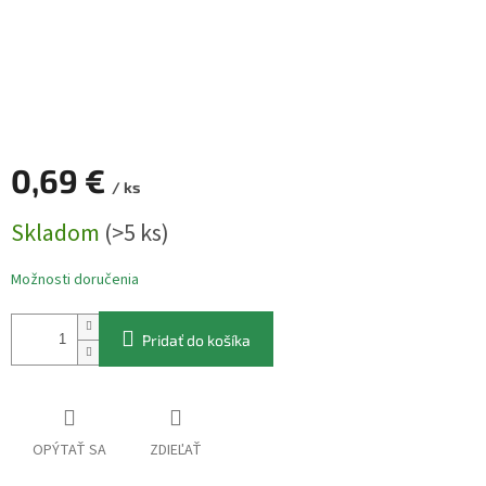
0,69 €
/ ks
Jednotková
Skladom
(>5 ks)
cena:
Možnosti doručenia
Pridať do košíka
OPÝTAŤ SA
ZDIEĽAŤ