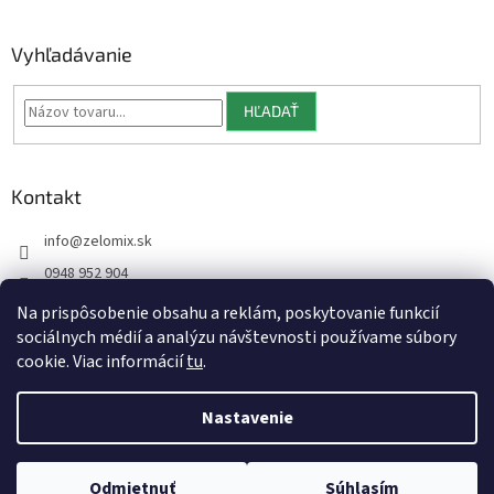
Vyhľadávanie
HĽADAŤ
Kontakt
info
@
zelomix.sk
0948 952 904
Na prispôsobenie obsahu a reklám, poskytovanie funkcií
sociálnych médií a analýzu návštevnosti používame súbory
cookie. Viac informácií
tu
.
Vytvoril Shoptet
Nastavenie
Copyright 2026
Zelomix
. Všetky práva vyhradené.
Upraviť
Odmietnuť
Súhlasím
nastavenie cookies