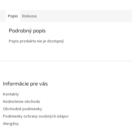
Popis
Diskusia
Podrobný popis
Popis produktu nie je dostupný
Z
á
p
ä
Informácie pre vás
t
Kontakty
i
Hodnotenie obchodu
e
Obchodné podmienky
Podmienky ochrany osobných údajov
Alergény