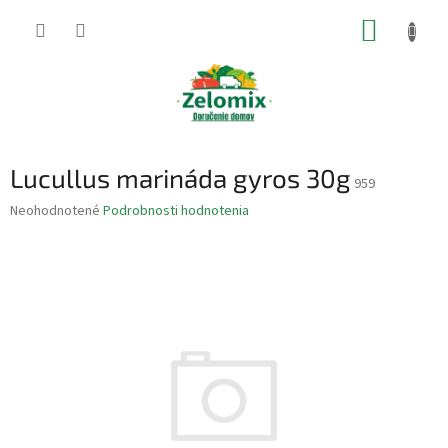
Prejsť
NÁKUP
na
obsah
KOŠÍK
Lucullus marináda gyros 30g
959
Priemerné
Neohodnotené
Podrobnosti hodnotenia
hodnotenie
produktu
je
0,0
z
5
hviezdičiek.