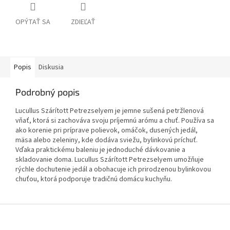
OPÝTAŤ SA
ZDIEĽAŤ
Popis
Diskusia
Podrobný popis
Lucullus Szárított Petrezselyem je jemne sušená petržlenová
vňať, ktorá si zachováva svoju príjemnú arómu a chuť. Používa sa
ako korenie pri príprave polievok, omáčok, dusených jedál,
mäsa alebo zeleniny, kde dodáva sviežu, bylinkovú príchuť.
Vďaka praktickému baleniu je jednoduché dávkovanie a
skladovanie doma. Lucullus Szárított Petrezselyem umožňuje
rýchle dochutenie jedál a obohacuje ich prirodzenou bylinkovou
chuťou, ktorá podporuje tradičnú domácu kuchyňu.
Z
á