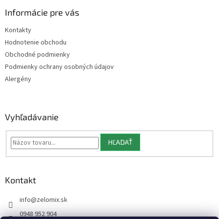
p
ä
Informácie pre vás
t
Kontakty
i
Hodnotenie obchodu
e
Obchodné podmienky
Podmienky ochrany osobných údajov
Alergény
Vyhľadávanie
HĽADAŤ
Kontakt
info
@
zelomix.sk
0948 952 904