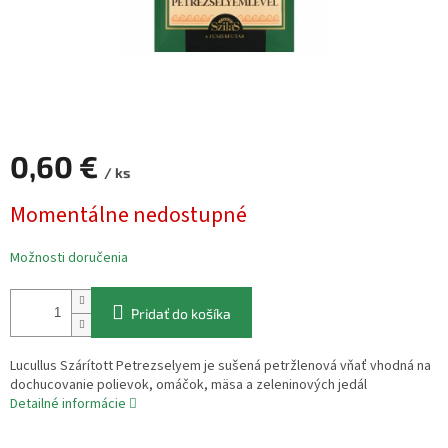
0,60 €
/ ks
Jednotková
Momentálne nedostupné
cena:
Možnosti doručenia
Pridať do košíka
Lucullus Szárított Petrezselyem je sušená petržlenová vňať vhodná na
dochucovanie polievok, omáčok, mäsa a zeleninových jedál
Detailné informácie