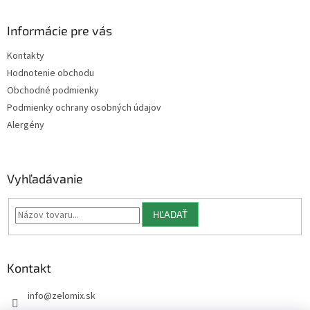
á
p
ä
Informácie pre vás
t
Kontakty
i
Hodnotenie obchodu
e
Obchodné podmienky
Podmienky ochrany osobných údajov
Alergény
Vyhľadávanie
HĽADAŤ
Kontakt
info
@
zelomix.sk