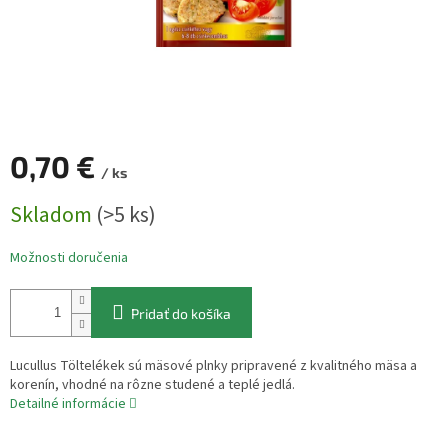
0,70 €
/ ks
Jednotková
Skladom
(>5 ks)
cena:
Možnosti doručenia
Pridať do košíka
Lucullus Töltelékek sú mäsové plnky pripravené z kvalitného mäsa a
korenín, vhodné na rôzne studené a teplé jedlá.
Detailné informácie