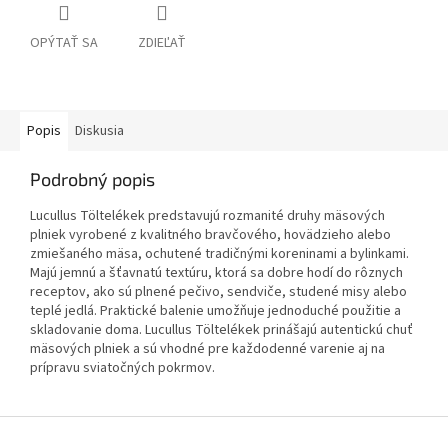
OPÝTAŤ SA
ZDIEĽAŤ
Popis
Diskusia
Podrobný popis
Lucullus Töltelékek predstavujú rozmanité druhy mäsových
plniek vyrobené z kvalitného bravčového, hovädzieho alebo
zmiešaného mäsa, ochutené tradičnými koreninami a bylinkami.
Majú jemnú a šťavnatú textúru, ktorá sa dobre hodí do rôznych
receptov, ako sú plnené pečivo, sendviče, studené misy alebo
teplé jedlá. Praktické balenie umožňuje jednoduché použitie a
skladovanie doma. Lucullus Töltelékek prinášajú autentickú chuť
mäsových plniek a sú vhodné pre každodenné varenie aj na
prípravu sviatočných pokrmov.
Z