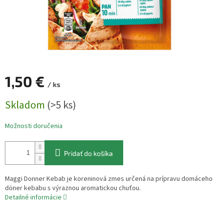
1,50 €
/ ks
Jednotková
Skladom
(>5 ks)
cena:
Možnosti doručenia
Pridať do košíka
Maggi Donner Kebab je koreninová zmes určená na prípravu domáceho
döner kebabu s výraznou aromatickou chuťou.
Detailné informácie