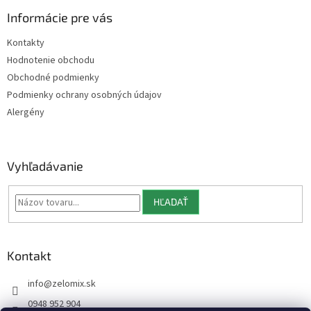
p
ä
Informácie pre vás
t
Kontakty
i
Hodnotenie obchodu
e
Obchodné podmienky
Podmienky ochrany osobných údajov
Alergény
Vyhľadávanie
HĽADAŤ
Kontakt
info
@
zelomix.sk
0948 952 904