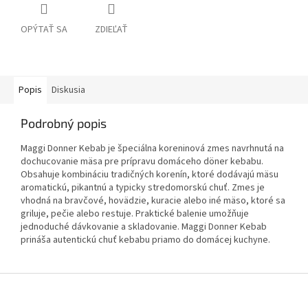
OPÝTAŤ SA
ZDIEĽAŤ
Popis
Diskusia
Podrobný popis
Maggi Donner Kebab je špeciálna koreninová zmes navrhnutá na
dochucovanie mäsa pre prípravu domáceho döner kebabu.
Obsahuje kombináciu tradičných korenín, ktoré dodávajú mäsu
aromatickú, pikantnú a typicky stredomorskú chuť. Zmes je
vhodná na bravčové, hovädzie, kuracie alebo iné mäso, ktoré sa
griluje, pečie alebo restuje. Praktické balenie umožňuje
jednoduché dávkovanie a skladovanie. Maggi Donner Kebab
prináša autentickú chuť kebabu priamo do domácej kuchyne.
Z
á