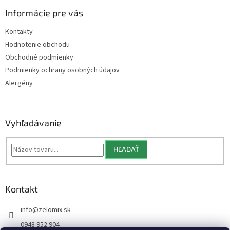
p
ä
Informácie pre vás
t
Kontakty
i
Hodnotenie obchodu
e
Obchodné podmienky
Podmienky ochrany osobných údajov
Alergény
Vyhľadávanie
HĽADAŤ
Kontakt
info
@
zelomix.sk
0948 952 904