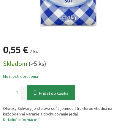
0,55 €
/ ks
Jednotková
Skladom
(>5 ks)
cena:
Možnosti doručenia
Pridať do košíka
Oliwaxy Solivary je stolová soľ s jemnou štruktúrou vhodná na
každodenné varenie a dochucovanie jedál.
Detailné informácie