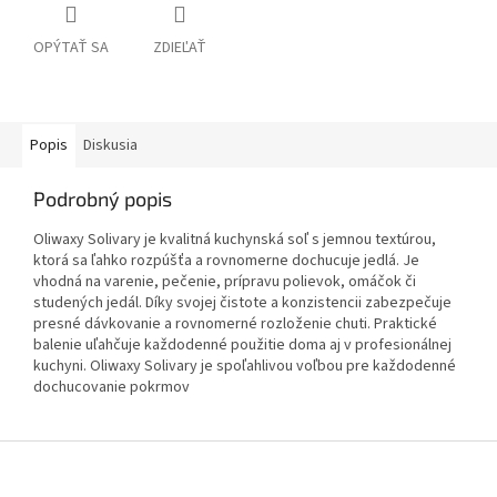
OPÝTAŤ SA
ZDIEĽAŤ
Popis
Diskusia
Podrobný popis
Oliwaxy Solivary je kvalitná kuchynská soľ s jemnou textúrou,
ktorá sa ľahko rozpúšťa a rovnomerne dochucuje jedlá. Je
vhodná na varenie, pečenie, prípravu polievok, omáčok či
studených jedál. Díky svojej čistote a konzistencii zabezpečuje
presné dávkovanie a rovnomerné rozloženie chuti. Praktické
balenie uľahčuje každodenné použitie doma aj v profesionálnej
kuchyni. Oliwaxy Solivary je spoľahlivou voľbou pre každodenné
dochucovanie pokrmov
Z
á