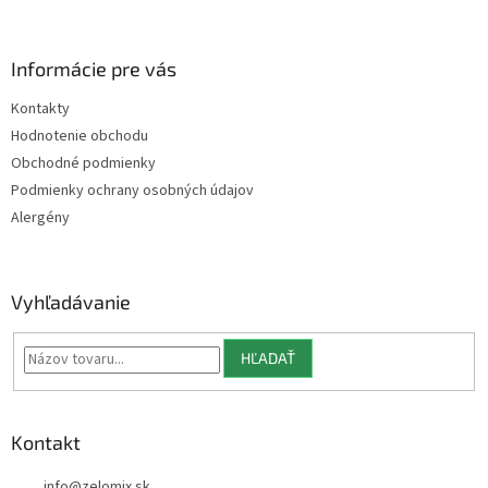
á
p
ä
Informácie pre vás
t
Kontakty
i
Hodnotenie obchodu
e
Obchodné podmienky
Podmienky ochrany osobných údajov
Alergény
Vyhľadávanie
HĽADAŤ
Kontakt
info
@
zelomix.sk