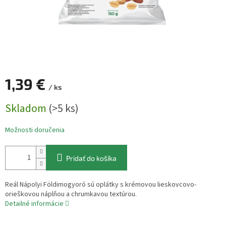
1,39 €
/ ks
Jednotková
Skladom
(>5 ks)
cena:
Možnosti doručenia
Pridať do košíka
Reál Nápolyi Földimogyoró sú oplátky s krémovou lieskovcovo-
orieškovou náplňou a chrumkavou textúrou.
Detailné informácie