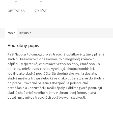
OPÝTAŤ SA
ZDIEĽAŤ
Popis
Diskusia
Podrobný popis
Reál Nápolyi Földimogyoró sú tradičné oplátkové tyčinky plnené
sladkou lieskovcovo-orieškovou (földimogyoró) krémovou
náplňou. Majú tenké, chrumkavé vrstvy oplátky, ktoré spolu s
bohatou, orieškovou chuťou vytvárajú lahodnú kombináciu
ideálnu ako sladká pochúťka. Sú vhodné ako rýchla desiata,
sladká maškrta k čaju alebo káve či ako občerstvenie do školy a
do práce. Praktické balenie zabezpečuje jednoduché
prenášanie a konzumáciu. Reál Nápolyi Földimogyoró ponúkajú
sladkú chuť orieškového krému v chrumkavej forme, ktorá
poteší milovníkov tradičných oplátkových sladkostí.
Z