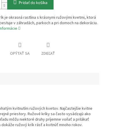
Pridať do košíka
ík je okrasná rastlina s krásnymi ružovými kvetmi, ktorá
pestuje v záhradách, parkoch a pri domoch na dekoráciu.
informácie
OPÝTAŤ SA
ZDIEĽAŤ
ohatým kvitnutím ružových kvetov. Najčastejšie kvitne
erejné priestory. Ružové kríky sa často vysádzajú ako
ľadu môžu niektoré druhy príjemne voňať a prilákať
ka dokáže ružový krík rásť a kvitnúť mnoho rokov.