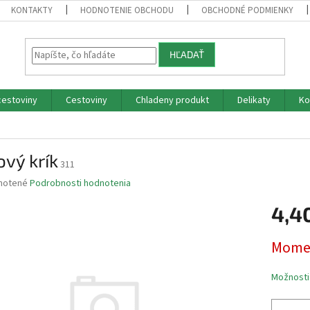
KONTAKTY
HODNOTENIE OBCHODU
OBCHODNÉ PODMIENKY
HĽADAŤ
cestoviny
Cestoviny
Chladeny produkt
Delikaty
Ko
vý krík
311
né
notené
Podrobnosti hodnotenia
nie
4,4
u
Jednotk
Momen
cena:
iek.
Možnosti