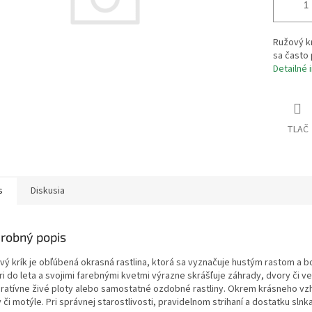
Ružový kr
sa často 
Detailné 
TLAČ
s
Diskusia
robný popis
vý krík je obľúbená okrasná rastlina, ktorá sa vyznačuje hustým rastom a b
ri do leta a svojimi farebnými kvetmi výrazne skrášľuje záhrady, dvory či v
ratívne živé ploty alebo samostatné ozdobné rastliny. Okrem krásneho vzh
 či motýle. Pri správnej starostlivosti, pravidelnom strihaní a dostatku sln