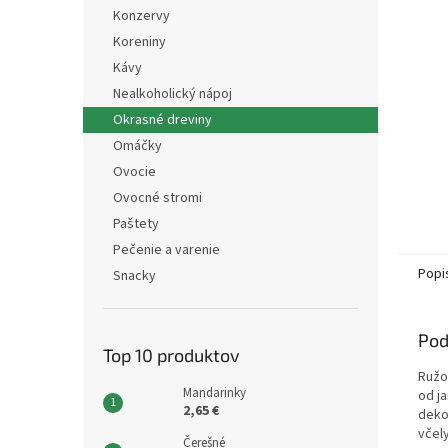
Konzervy
Koreniny
Kávy
Nealkoholický nápoj
Okrasné dreviny
Omáčky
Ovocie
Ovocné stromi
Paštety
Pečenie a varenie
Popi
Snacky
Pod
Top 10 produktov
Ružo
Mandarinky
od ja
2,65 €
deko
včely
Čerešné