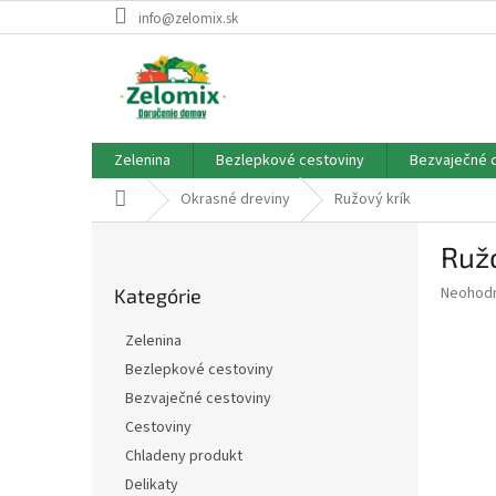
Prejsť
info@zelomix.sk
na
obsah
Zelenina
Bezlepkové cestoviny
Bezvaječné 
Domov
Okrasné dreviny
Ružový krík
B
Ružo
o
Preskočiť
č
Priemer
Neohod
Kategórie
kategórie
n
hodnote
ý
produkt
Zelenina
p
je
Bezlepkové cestoviny
0,0
a
z
Bezvaječné cestoviny
n
5
e
Cestoviny
hviezdič
l
Chladeny produkt
Delikaty