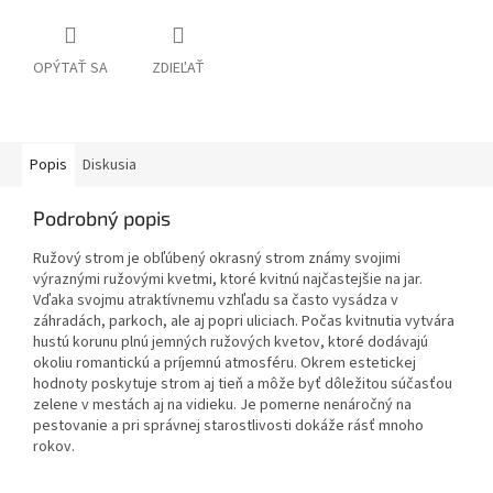
OPÝTAŤ SA
ZDIEĽAŤ
Popis
Diskusia
Podrobný popis
Ružový strom je obľúbený okrasný strom známy svojimi
výraznými ružovými kvetmi, ktoré kvitnú najčastejšie na jar.
Vďaka svojmu atraktívnemu vzhľadu sa často vysádza v
záhradách, parkoch, ale aj popri uliciach. Počas kvitnutia vytvára
hustú korunu plnú jemných ružových kvetov, ktoré dodávajú
okoliu romantickú a príjemnú atmosféru. Okrem estetickej
hodnoty poskytuje strom aj tieň a môže byť dôležitou súčasťou
zelene v mestách aj na vidieku. Je pomerne nenáročný na
pestovanie a pri správnej starostlivosti dokáže rásť mnoho
rokov.