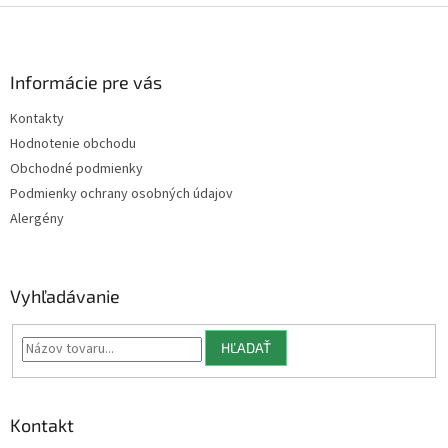
Z
á
p
ä
Informácie pre vás
t
Kontakty
i
Hodnotenie obchodu
e
Obchodné podmienky
Podmienky ochrany osobných údajov
Alergény
Vyhľadávanie
HĽADAŤ
Kontakt