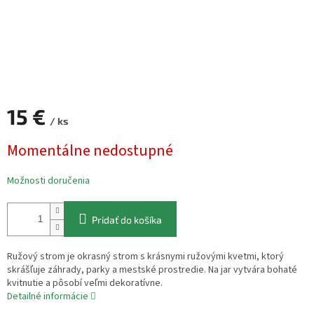
15 €
/ ks
Jednotková
Momentálne nedostupné
cena:
Možnosti doručenia
Pridať do košíka
Ružový strom je okrasný strom s krásnymi ružovými kvetmi, ktorý
skrášľuje záhrady, parky a mestské prostredie. Na jar vytvára bohaté
kvitnutie a pôsobí veľmi dekoratívne.
Detailné informácie