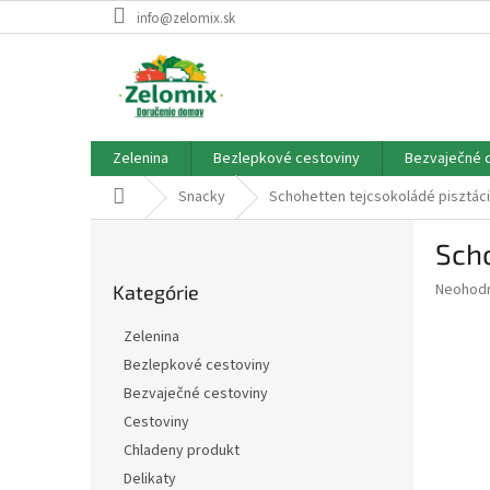
Prejsť
info@zelomix.sk
na
obsah
Zelenina
Bezlepkové cestoviny
Bezvaječné 
Domov
Snacky
Schohetten tejcsokoládé pisztác
B
Scho
o
Preskočiť
č
Priemer
Neohod
Kategórie
kategórie
n
hodnote
ý
produkt
Zelenina
p
je
Bezlepkové cestoviny
0,0
a
z
Bezvaječné cestoviny
n
5
e
Cestoviny
hviezdič
l
Chladeny produkt
Delikaty