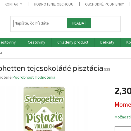
KONTAKTY
HODNOTENIE OBCHODU
OBCHODNÉ PODMIENKY
HĽADAŤ
cestoviny
Cestoviny
Chladeny produkt
Delikaty
Ko
ia
hetten tejcsokoládé pisztácia
938
né
notené
Podrobnosti hodnotenia
nie
2,3
u
Jednotk
Momen
cena:
iek.
Možnosti