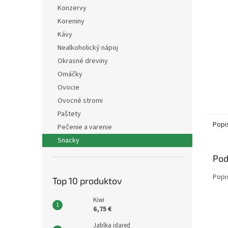
Konzervy
Koreniny
Kávy
Nealkoholický nápoj
Okrasné dreviny
Omáčky
Ovocie
Ovocné stromi
Paštety
Popi
Pečenie a varenie
Snacky
Pod
Popi
Top 10 produktov
Kiwi
6,75 €
Jablka idared