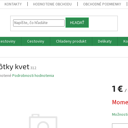
KONTAKTY
HODNOTENIE OBCHODU
OBCHODNÉ PODMIENKY
HĽADAŤ
cestoviny
Cestoviny
Chladeny produkt
Delikaty
Ko
ôtky kvet
312
né
notené
Podrobnosti hodnotenia
nie
1 €
u
/
Jednotk
Momen
cena:
iek.
Možnosti