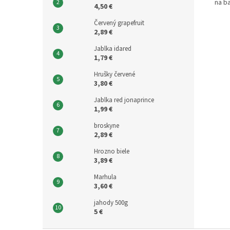
na b
4,50 €
Červený grapefruit
2,89 €
Jablka idared
1,79 €
Hrušky červené
3,80 €
Jablka red jonaprince
1,99 €
broskyne
2,89 €
Hrozno biele
3,89 €
Marhula
3,60 €
jahody 500g
5 €