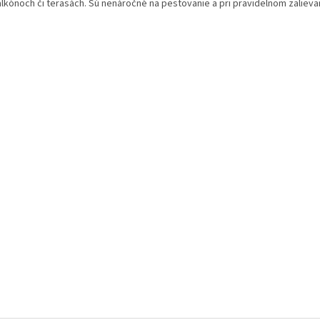
alkónoch či terasách. Sú nenáročné na pestovanie a pri pravidelnom zalievan