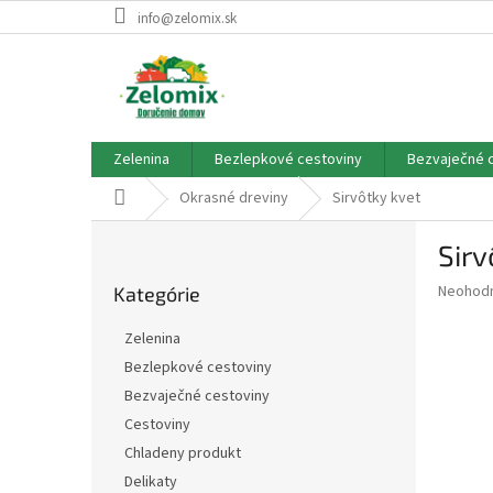
Prejsť
info@zelomix.sk
na
obsah
Zelenina
Bezlepkové cestoviny
Bezvaječné 
Domov
Okrasné dreviny
Sirvôtky kvet
B
Sirv
o
Preskočiť
č
Priemer
Neohod
Kategórie
kategórie
n
hodnote
ý
produkt
Zelenina
p
je
Bezlepkové cestoviny
0,0
a
z
Bezvaječné cestoviny
n
5
e
Cestoviny
hviezdič
l
Chladeny produkt
Delikaty