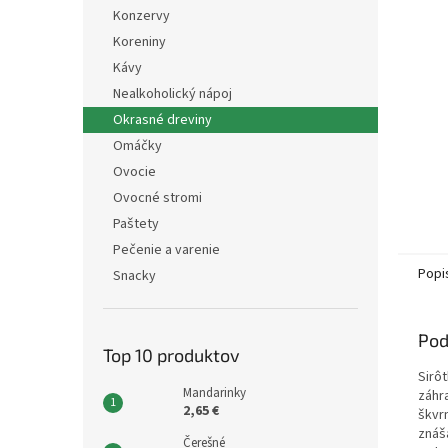
Konzervy
Koreniny
Kávy
Nealkoholický nápoj
Okrasné dreviny
Omáčky
Ovocie
Ovocné stromi
Paštety
Pečenie a varenie
Popi
Snacky
Pod
Top 10 produktov
Sirô
Mandarinky
záhr
2,65 €
škvrn
znáša
Čerešné