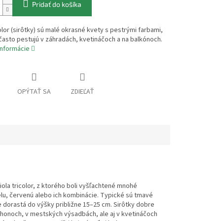
Pridať do košíka
color (sirôtky) sú malé okrasné kvety s pestrými farbami,
často pestujú v záhradách, kvetináčoch a na balkónoch.
informácie
OPÝTAŤ SA
ZDIEĽAŤ
ola tricolor, z ktorého boli vyšľachtené mnohé
elu, červenú alebo ich kombinácie. Typické sú tmavé
ne dorastá do výšky približne 15–25 cm. Sirôtky dobre
 záhonoch, v mestských výsadbách, ale aj v kvetináčoch