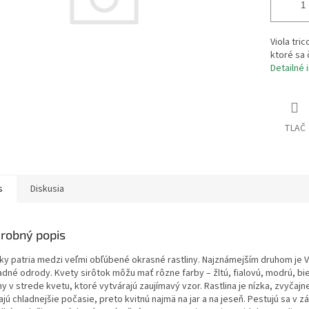
Viola tri
ktoré sa 
Detailné 
TLAČ
s
Diskusia
robný popis
tky patria medzi veľmi obľúbené okrasné rastliny. Najznámejším druhom je Vi
adné odrody. Kvety sirôtok môžu mať rôzne farby – žltú, fialovú, modrú, bi
y v strede kvetu, ktoré vytvárajú zaujímavý vzor. Rastlina je nízka, zvyčaj
jú chladnejšie počasie, preto kvitnú najmä na jar a na jeseň. Pestujú sa v