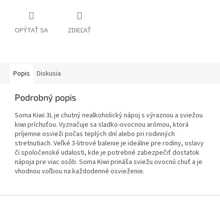
OPÝTAŤ SA
ZDIEĽAŤ
Popis
Diskusia
Podrobný popis
Soma Kiwi 3L je chutný nealkoholický nápoj s výraznou a sviežou
kiwi príchuťou. Vyznačuje sa sladko-ovocnou arómou, ktorá
príjemne osvieži počas teplých dní alebo pri rodinných
stretnutiach. Veľké 3-litrové balenie je ideálne pre rodiny, oslavy
či spoločenské udalosti, kde je potrebné zabezpečiť dostatok
nápoja pre viac osôb. Soma Kiwi prináša sviežu ovocnú chuť a je
vhodnou voľbou na každodenné osvieženie.
Z
á