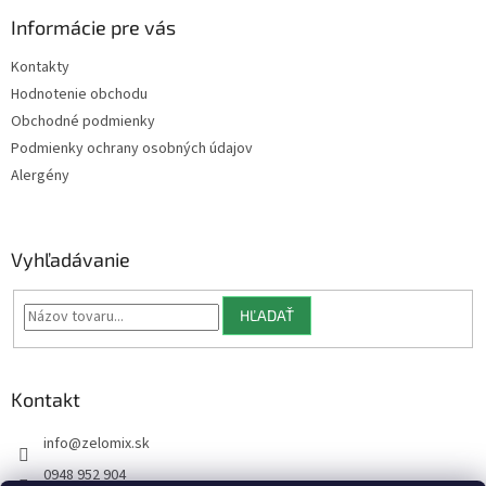
p
ä
Informácie pre vás
t
Kontakty
i
Hodnotenie obchodu
e
Obchodné podmienky
Podmienky ochrany osobných údajov
Alergény
Vyhľadávanie
HĽADAŤ
Kontakt
info
@
zelomix.sk
0948 952 904