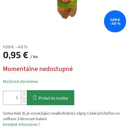
1,59 €
–40 %
1,59 €
–40 %
0,95 €
/ ks
Jednotková
Momentálne nedostupné
cena:
Možnosti doručenia
Pridať do košíka
Soma Kiwi 3L je osviežujúci nealkoholický nápoj s kiwi príchuťou vo
veľkom 3-litrovom balení.
Detailné informácie