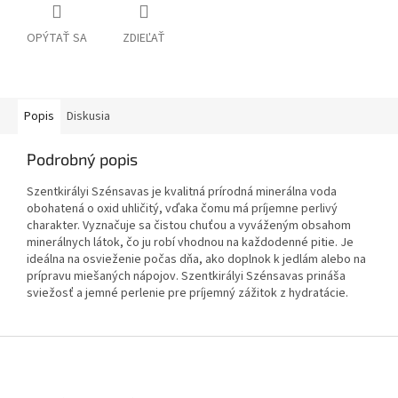
OPÝTAŤ SA
ZDIEĽAŤ
Popis
Diskusia
Podrobný popis
Szentkirályi Szénsavas je kvalitná prírodná minerálna voda
obohatená o oxid uhličitý, vďaka čomu má príjemne perlivý
charakter. Vyznačuje sa čistou chuťou a vyváženým obsahom
minerálnych látok, čo ju robí vhodnou na každodenné pitie. Je
ideálna na osvieženie počas dňa, ako doplnok k jedlám alebo na
prípravu miešaných nápojov. Szentkirályi Szénsavas prináša
sviežosť a jemné perlenie pre príjemný zážitok z hydratácie.
Z
á
p