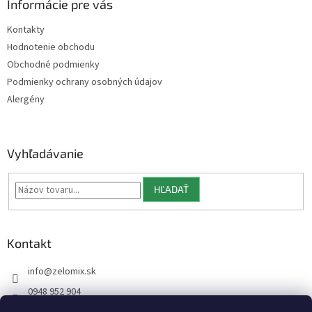
ä
Informácie pre vás
t
Kontakty
i
Hodnotenie obchodu
e
Obchodné podmienky
Podmienky ochrany osobných údajov
Alergény
Vyhľadávanie
HĽADAŤ
Kontakt
info
@
zelomix.sk
0948 952 904