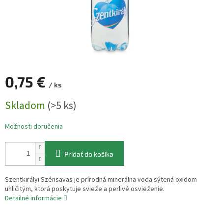
0,75 €
/ ks
Jednotková
Skladom
(>5 ks)
cena:
Možnosti doručenia
Pridať do košíka
Szentkirályi Szénsavas je prírodná minerálna voda sýtená oxidom
uhličitým, ktorá poskytuje svieže a perlivé osvieženie.
Detailné informácie