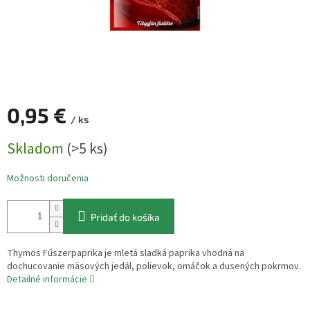
0,95 €
/ ks
Jednotková
Skladom
(>5 ks)
cena:
Možnosti doručenia
Pridať do košíka
Thymos Fűszerpaprika je mletá sladká paprika vhodná na
dochucovanie mäsových jedál, polievok, omáčok a dusených pokrmov.
Detailné informácie