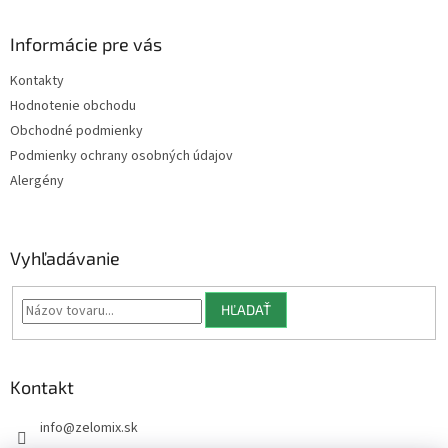
á
p
ä
Informácie pre vás
t
Kontakty
i
Hodnotenie obchodu
e
Obchodné podmienky
Podmienky ochrany osobných údajov
Alergény
Vyhľadávanie
HĽADAŤ
Kontakt
info
@
zelomix.sk