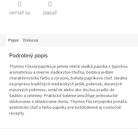
OPÝTAŤ SA
ZDIEĽAŤ
Popis
Diskusia
Podrobný popis
Thymos Fűszerpaprika je jemne mletá sladká paprika s typickou
aromatickou a mierne sladkastou chuťou. Dodáva jedlám
charakteristickú farbu a výraznú, bohatú paprikovú chuť. Ideálna
na prípravu tradičných maďarských jedál, polievok, dusených
mäsových pokrmov, omáčok alebo ako dochucovadlo do
šalátov a zeleniny. Praktické balenie umožňuje jednoduché
dávkovanie a skladovanie doma. Thymos Fűszerpaprika prináša
autentickú chuť a farbu papriky pre každodenné aj sviatočné
recepty.
Z