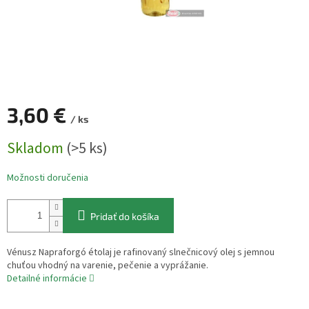
3,60 €
/ ks
Jednotková
Skladom
(>5 ks)
cena:
Možnosti doručenia
Pridať do košíka
Vénusz Napraforgó étolaj je rafinovaný slnečnicový olej s jemnou
chuťou vhodný na varenie, pečenie a vyprážanie.
Detailné informácie