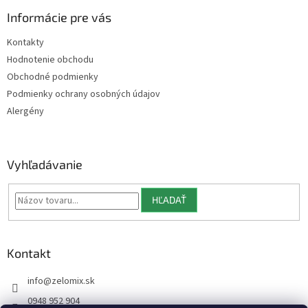
p
ä
Informácie pre vás
t
Kontakty
i
Hodnotenie obchodu
e
Obchodné podmienky
Podmienky ochrany osobných údajov
Alergény
Vyhľadávanie
HĽADAŤ
Kontakt
info
@
zelomix.sk
0948 952 904