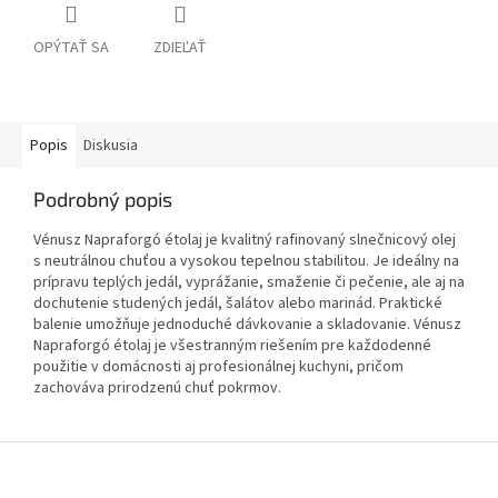
OPÝTAŤ SA
ZDIEĽAŤ
Popis
Diskusia
Podrobný popis
Vénusz Napraforgó étolaj je kvalitný rafinovaný slnečnicový olej
s neutrálnou chuťou a vysokou tepelnou stabilitou. Je ideálny na
prípravu teplých jedál, vyprážanie, smaženie či pečenie, ale aj na
dochutenie studených jedál, šalátov alebo marinád. Praktické
balenie umožňuje jednoduché dávkovanie a skladovanie. Vénusz
Napraforgó étolaj je všestranným riešením pre každodenné
použitie v domácnosti aj profesionálnej kuchyni, pričom
zachováva prirodzenú chuť pokrmov.
Z
á