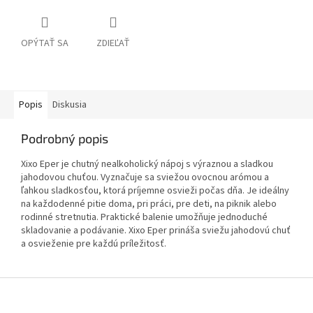
OPÝTAŤ SA
ZDIEĽAŤ
Popis
Diskusia
Podrobný popis
Xixo Eper je chutný nealkoholický nápoj s výraznou a sladkou
jahodovou chuťou. Vyznačuje sa sviežou ovocnou arómou a
ľahkou sladkosťou, ktorá príjemne osvieži počas dňa. Je ideálny
na každodenné pitie doma, pri práci, pre deti, na piknik alebo
rodinné stretnutia. Praktické balenie umožňuje jednoduché
skladovanie a podávanie. Xixo Eper prináša sviežu jahodovú chuť
a osvieženie pre každú príležitosť.
Z
á