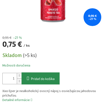
0,95 €
–21 %
0,95 €
–21 %
0,75 €
/ ks
Jednotková
Skladom
(>5 ks)
cena:
Možnosti doručenia
Pridať do košíka
Xixo Eper je nealkoholický ovocný nápoj s osviežujúcou jahodovou
príchuťou.
Detailné informácie