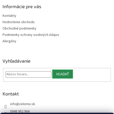
p
ä
Informácie pre vás
t
Kontakty
i
Hodnotenie obchodu
e
Obchodné podmienky
Podmienky ochrany osobných údajov
Alergény
Vyhľadávanie
HĽADAŤ
Kontakt
info
@
zelomix.sk
0948 952 904